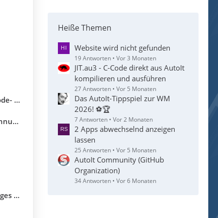
Heiße Themen
Website wird nicht gefunden
19 Antworten
Vor 3 Monaten
JIT.au3 - C-Code direkt aus AutoIt
kompilieren und ausführen
27 Antworten
Vor 5 Monaten
Das AutoIt-Tippspiel zur WM
utoIt 3
2026! ⚽🏆
7 Antworten
Vor 2 Monaten
utoIt
2 Apps abwechselnd anzeigen
lassen
25 Antworten
Vor 5 Monaten
AutoIt Community (GitHub
Organization)
34 Antworten
Vor 6 Monaten
it SAP)