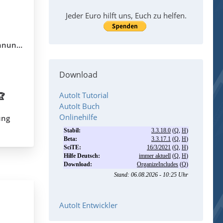
Jeder Euro hilft uns, Euch zu helfen.
llung?
Download
AutoIt Tutorial
🏆
AutoIt Buch
Onlinehilfe
ung
AutoIt Entwickler