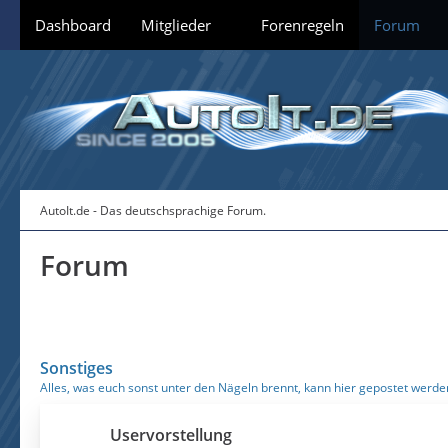
Dashboard
Mitglieder
Forenregeln
Forum
AutoIt.de - Das deutschsprachige Forum.
Forum
Sonstiges
Alles, was euch sonst unter den Nägeln brennt, kann hier gepostet werde
Uservorstellung