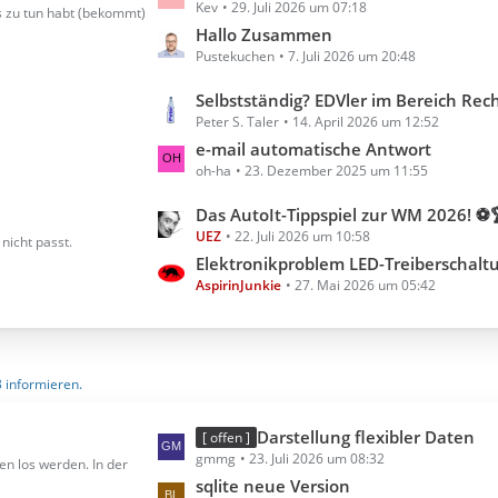
Kev
29. Juli 2026 um 07:18
e
s zu tun habt (bekommt)
t
Hallo Zusammen
Pustekuchen
7. Juli 2026 um 20:48
z
t
L
Selbstständig? EDVler im Bereich Rechnungserste
e
Peter S. Taler
14. April 2026 um 12:52
e
B
t
e-mail automatische Antwort
e
oh-ha
23. Dezember 2025 um 11:55
z
i
t
t
L
Das AutoIt-Tippspiel zur WM 2026! ⚽
e
r
UEZ
22. Juli 2026 um 10:58
e
nicht passt.
B
ä
t
Elektronikproblem LED-Treiberschalt
e
g
AspirinJunkie
27. Mai 2026 um 05:42
z
i
e
t
t
e
r
B
ä
3 informieren.
e
g
i
e
t
L
Darstellung flexibler Daten
[ offen ]
r
gmmg
23. Juli 2026 um 08:32
e
en los werden. In der
ä
t
sqlite neue Version