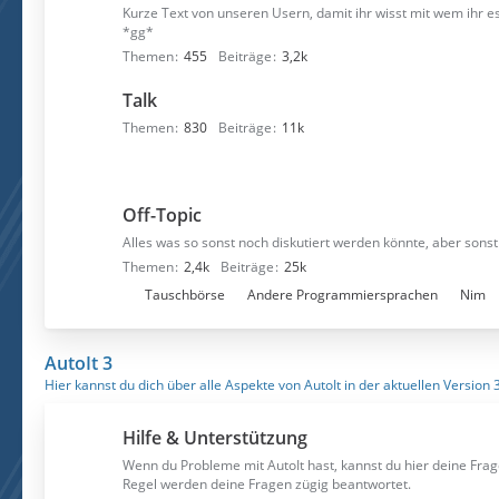
Kurze Text von unseren Usern, damit ihr wisst mit wem ihr e
*gg*
Themen
455
Beiträge
3,2k
Talk
Themen
830
Beiträge
11k
Off-Topic
Alles was so sonst noch diskutiert werden könnte, aber sonst 
Themen
2,4k
Beiträge
25k
U
Tauschbörse
Andere Programmiersprachen
Nim
n
t
AutoIt 3
e
Hier kannst du dich über alle Aspekte von AutoIt in der aktuellen Version 
r
f
Hilfe & Unterstützung
o
r
Wenn du Probleme mit AutoIt hast, kannst du hier deine Frag
Regel werden deine Fragen zügig beantwortet.
e