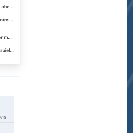
ekunden
erung
5.10.04)
.3.18.0)
7:18