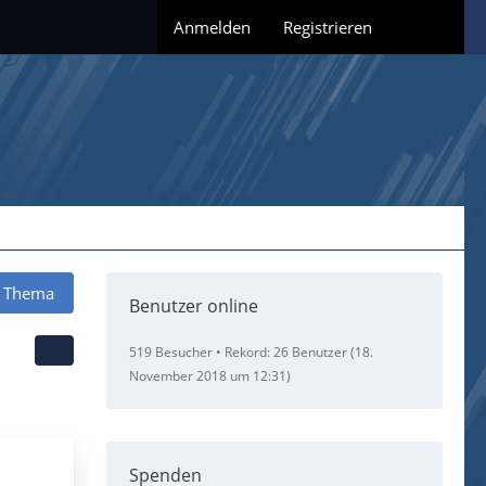
Anmelden
Registrieren
 Thema
Benutzer online
519 Besucher
Rekord: 26 Benutzer (
18.
November 2018 um 12:31
)
Spenden