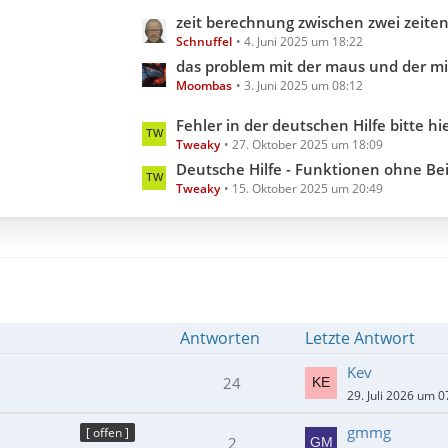
e
g
L
zeit berechnung zwischen zwei zeiten aber inklusive millis
B
e
Schnuffel
4. Juni 2025 um 18:22
e
e
t
das problem mit der maus und der minimi
i
Moombas
3. Juni 2025 um 08:12
z
t
t
L
Fehler in der deutschen Hilfe bitte hier melden (Hilfedatei 3.3.18.0 202
r
e
Tweaky
27. Oktober 2025 um 18:09
e
ä
B
t
Deutsche Hilfe - Funktionen ohne Beispiel (Hilfedatei 3
g
e
Tweaky
15. Oktober 2025 um 20:49
z
e
i
t
t
e
r
B
ä
e
g
i
e
t
Antworten
Letzte Antwort
r
ä
Kev
24
g
29. Juli 2026 um 0
e
gmmg
[ offen ]
2