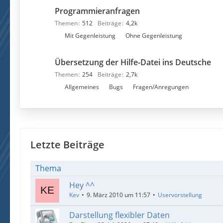
n
e
Programmieranfragen
t
n
e
Themen
512
Beiträge
4,2k
r
U
Mit Gegenleistung
Ohne Gegenleistung
f
n
o
t
Übersetzung der Hilfe-Datei ins Deutsche
r
e
Themen
254
Beiträge
2,7k
e
r
U
Allgemeines
Bugs
Fragen/Anregungen
n
f
n
o
t
r
e
e
r
n
f
Letzte Beiträge
o
r
Thema
e
Hey ^^
n
Kev
9. März 2010 um 11:57
Uservorstellung
Darstellung flexibler Daten