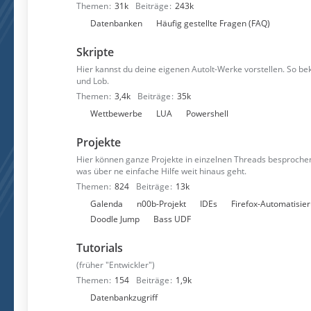
Themen
31k
Beiträge
243k
n
U
Datenbanken
Häufig gestellte Fragen (FAQ)
n
Skripte
t
e
Hier kannst du deine eigenen AutoIt-Werke vorstellen. So 
und Lob.
r
Themen
3,4k
Beiträge
35k
f
U
Wettbewerbe
LUA
Powershell
o
n
r
Projekte
t
e
e
n
Hier können ganze Projekte in einzelnen Threads besprochen
was über ne einfache Hilfe weit hinaus geht.
r
Themen
824
Beiträge
13k
f
U
Galenda
n00b-Projekt
IDEs
Firefox-Automatisie
o
n
Doodle Jump
Bass UDF
r
t
e
Tutorials
e
n
r
(früher "Entwickler")
f
Themen
154
Beiträge
1,9k
o
U
Datenbankzugriff
r