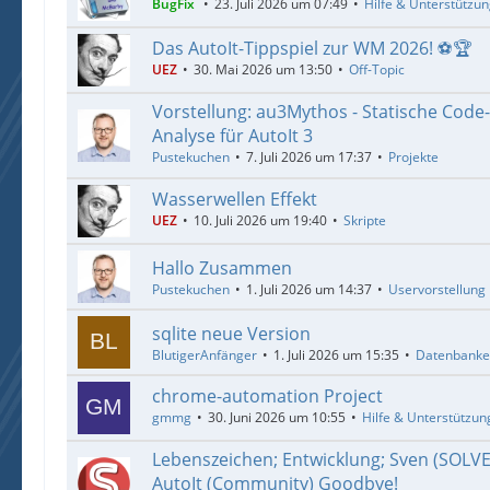
BugFix
23. Juli 2026 um 07:49
Hilfe & Unterstützu
Das AutoIt-Tippspiel zur WM 2026! ⚽🏆
UEZ
30. Mai 2026 um 13:50
Off-Topic
Vorstellung: au3Mythos - Statische Code
Analyse für AutoIt 3
Pustekuchen
7. Juli 2026 um 17:37
Projekte
Wasserwellen Effekt
UEZ
10. Juli 2026 um 19:40
Skripte
Hallo Zusammen
Pustekuchen
1. Juli 2026 um 14:37
Uservorstellung
sqlite neue Version
BlutigerAnfänger
1. Juli 2026 um 15:35
Datenbank
chrome-automation Project
gmmg
30. Juni 2026 um 10:55
Hilfe & Unterstützun
Lebenszeichen; Entwicklung; Sven (SOLV
AutoIt (Community) Goodbye!