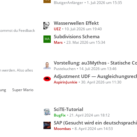
g
BlutigerAnfänger
1. Juli 2026 um 15:35
z
e
t
e
L
Wasserwellen Effekt
B
UEZ
10. Juli 2026 um 19:40
e
e
bekommst du Feedback
t
Subdivisions Schema
i
Mars
23. Mai 2026 um 15:34
z
t
t
r
e
ä
L
Vorstellung: au3Mythos - Statische Code- & Scoping-Analyse für A
B
g
Pustekuchen
14. Juli 2026 um 13:46
e
e
 werden. Also alles
e
t
Adjustment UDF — Ausgleichungsrechnung für A
i
AspirinJunkie
30. April 2026 um 11:30
z
t
t
rung
Super Mario
r
e
ä
B
g
L
SciTE-Tutorial
e
e
BugFix
21. April 2024 um 18:12
e
i
t
SAP (Gesucht wird ein deutschsprachiges Tutorial für AutoIt m
t
Moombas
8. April 2024 um 14:53
z
r
t
ä