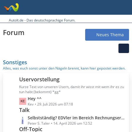
AutoIt.de - Das deutschsprachige Forum.
Forum
Neues Thema
Sonstiges
Alles, was euch sonst unter den Nägeln brennt, kann hier gepostet werden.
Uservorstellung
Kurze Text von unseren Usern, damit ihr wisst mit wem ihr es zu
tun habt (bekommt) *gg*
L
Hey ^^
e
Kev
29. Juli 2026 um 07:18
Talk
t
z
L
Selbstständig? EDVler im Bereich Rechnungserstellung?
t
e
Peter S. Taler
14. April 2026 um 12:52
e
Off-Topic
t