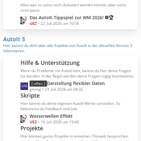
B
z
Alles was so sonst noch diskutiert werden könnte, aber sonst
e
t
nicht passt.
i
e
L
Das AutoIt-Tippspiel zur WM 2026! ⚽🏆
t
B
e
UEZ
22. Juli 2026 um 10:58
r
e
t
ä
i
z
AutoIt 3
g
t
t
Hier kannst du dich über alle Aspekte von AutoIt in der aktuellen Version 3
e
r
e
informieren.
ä
B
g
e
Hilfe & Unterstützung
e
i
Wenn du Probleme mit AutoIt hast, kannst du hier deine Fragen
t
los werden. In der Regel werden deine Fragen zügig beantwortet.
r
L
Darstellung flexibler Daten
[ offen ]
ä
e
gmmg
23. Juli 2026 um 08:32
g
Skripte
t
e
z
Hier kannst du deine eigenen AutoIt-Werke vorstellen. So
t
bekommst du Feedback und Lob.
e
L
Wasserwellen Effekt
B
e
UEZ
10. Juli 2026 um 19:40
e
Projekte
t
i
z
Hier können ganze Projekte in einzelnen Threads besprochen
t