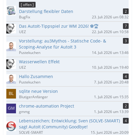
ä
[ offen ]
g
Darstellung flexibler Daten
2
e
BugFix
23. Juli 2026 um 08:32
Das AutoIt-Tippspiel zur WM 2026! ⚽🏆
7
UEZ
22. Juli 2026 um 10:58
Vorstellung: au3Mythos - Statische Code- &
3
Scoping-Analyse für AutoIt 3
Pustekuchen
14. Juli 2026 um 13:46
Wasserwellen Effekt
UEZ
10. Juli 2026 um 19:40
Hallo Zusammen
4
Pustekuchen
7. Juli 2026 um 20:48
sqlite neue Version
BlutigerAnfänger
1. Juli 2026 um 15:35
chrome-automation Project
2
gmmg
1. Juli 2026 um 13:39
Lebenszeichen; Entwicklung; Sven (SOLVE-SMART)
4
sagt AutoIt (Community) Goodbye!
SOLVE-SMART
15. Juni 2026 um 20:09