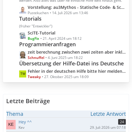
t
werden. Also alles was über ne einfache Hilfe weit hinaus geht.
r
e
L
Vorstellung: au3Mythos - Statische Code- & Scoping-Analyse für AutoIt 3
ä
B
e
Pustekuchen
14. Juli 2026 um 13:46
g
e
Tutorials
t
e
i
z
(früher "Entwickler")
t
t
L
SciTE-Tutorial
r
e
e
BugFix
21. April 2024 um 18:12
ä
B
Programmieranfragen
t
g
e
z
L
zeit berechnung zwischen zwei zeiten aber inklusive millisekunden
e
i
t
e
Schnuffel
4. Juni 2025 um 18:22
t
e
Übersetzung der Hilfe-Datei ins Deutsche
t
r
B
z
L
Fehler in der deutschen Hilfe bitte hier melden (Hilfedatei 3.3.18.0 2025.10.04)
ä
e
t
e
Tweaky
27. Oktober 2025 um 18:09
g
i
e
t
e
t
B
z
r
e
t
ä
i
Letzte Beiträge
e
g
t
B
e
r
e
Thema
Letzte Antwort
ä
i
Hey ^^
24
g
t
Kev
29. Juli 2026 um 07:18
e
r