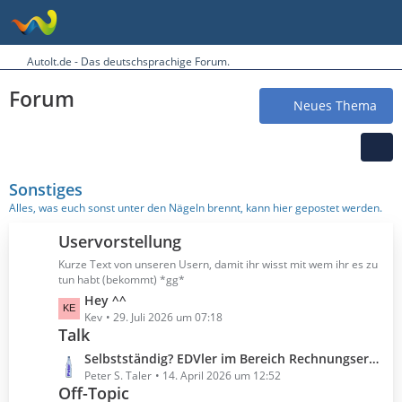
AutoIt.de - Das deutschsprachige Forum.
Forum
Neues Thema
Sonstiges
Alles, was euch sonst unter den Nägeln brennt, kann hier gepostet werden.
Uservorstellung
Kurze Text von unseren Usern, damit ihr wisst mit wem ihr es zu
tun habt (bekommt) *gg*
L
Hey ^^
e
Kev
29. Juli 2026 um 07:18
Talk
t
z
L
Selbstständig? EDVler im Bereich Rechnungserstellung?
t
e
Peter S. Taler
14. April 2026 um 12:52
e
Off-Topic
t