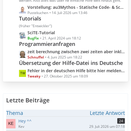
t
werden. Also alles was über ne einfache Hilfe weit hinaus geht.
r
e
L
Vorstellung: au3Mythos - Statische Code- & Scoping-Analyse für AutoIt 3
ä
B
e
Pustekuchen
14. Juli 2026 um 13:46
g
e
Tutorials
t
e
i
z
(früher "Entwickler")
t
t
L
SciTE-Tutorial
r
e
e
BugFix
21. April 2024 um 18:12
ä
B
Programmieranfragen
t
g
e
z
L
zeit berechnung zwischen zwei zeiten aber inklusive millisekunden
e
i
t
e
Schnuffel
4. Juni 2025 um 18:22
t
e
Übersetzung der Hilfe-Datei ins Deutsche
t
r
B
z
L
Fehler in der deutschen Hilfe bitte hier melden (Hilfedatei 3.3.18.0 2025.10.04)
ä
e
t
e
Tweaky
27. Oktober 2025 um 18:09
g
i
e
t
e
t
B
z
r
e
t
ä
i
Letzte Beiträge
e
g
t
B
e
r
e
Thema
Letzte Antwort
ä
i
Hey ^^
24
g
t
Kev
29. Juli 2026 um 07:18
e
r