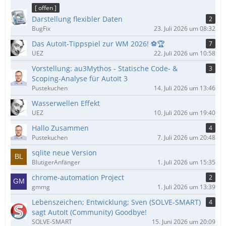
ä
[ offen ]
g
Darstellung flexibler Daten
2
e
BugFix
23. Juli 2026 um 08:32
Das AutoIt-Tippspiel zur WM 2026! ⚽🏆
7
UEZ
22. Juli 2026 um 10:58
Vorstellung: au3Mythos - Statische Code- &
3
Scoping-Analyse für AutoIt 3
Pustekuchen
14. Juli 2026 um 13:46
Wasserwellen Effekt
UEZ
10. Juli 2026 um 19:40
Hallo Zusammen
4
Pustekuchen
7. Juli 2026 um 20:48
sqlite neue Version
BlutigerAnfänger
1. Juli 2026 um 15:35
chrome-automation Project
2
gmmg
1. Juli 2026 um 13:39
Lebenszeichen; Entwicklung; Sven (SOLVE-SMART)
4
sagt AutoIt (Community) Goodbye!
SOLVE-SMART
15. Juni 2026 um 20:09