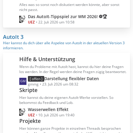
B
z
Alles was so sonst noch diskutiert werden könnte, aber sonst
e
t
nicht passt.
i
e
L
Das AutoIt-Tippspiel zur WM 2026! ⚽🏆
t
B
e
UEZ
22. Juli 2026 um 10:58
r
e
t
ä
i
z
AutoIt 3
g
t
t
Hier kannst du dich über alle Aspekte von AutoIt in der aktuellen Version 3
e
r
e
informieren.
ä
B
g
e
Hilfe & Unterstützung
e
i
Wenn du Probleme mit AutoIt hast, kannst du hier deine Fragen
t
los werden. In der Regel werden deine Fragen zügig beantwortet.
r
L
Darstellung flexibler Daten
[ offen ]
ä
e
gmmg
23. Juli 2026 um 08:32
g
Skripte
t
e
z
Hier kannst du deine eigenen AutoIt-Werke vorstellen. So
t
bekommst du Feedback und Lob.
e
L
Wasserwellen Effekt
B
e
UEZ
10. Juli 2026 um 19:40
e
Projekte
t
i
z
Hier können ganze Projekte in einzelnen Threads besprochen
t