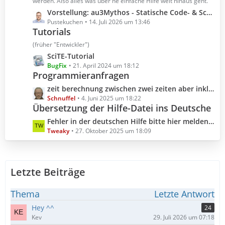
t
werden. Also alles was über ne einfache Hilfe weit hinaus geht.
r
e
L
Vorstellung: au3Mythos - Statische Code- & Scoping-Analyse für AutoIt 3
ä
B
e
Pustekuchen
14. Juli 2026 um 13:46
g
e
Tutorials
t
e
i
z
(früher "Entwickler")
t
t
L
SciTE-Tutorial
r
e
e
BugFix
21. April 2024 um 18:12
ä
B
Programmieranfragen
t
g
e
z
L
zeit berechnung zwischen zwei zeiten aber inklusive millisekunden
e
i
t
e
Schnuffel
4. Juni 2025 um 18:22
t
e
Übersetzung der Hilfe-Datei ins Deutsche
t
r
B
z
L
Fehler in der deutschen Hilfe bitte hier melden (Hilfedatei 3.3.18.0 2025.10.04)
ä
e
t
e
Tweaky
27. Oktober 2025 um 18:09
g
i
e
t
e
t
B
z
r
e
t
ä
i
Letzte Beiträge
e
g
t
B
e
r
e
Thema
Letzte Antwort
ä
i
Hey ^^
24
g
t
Kev
29. Juli 2026 um 07:18
e
r