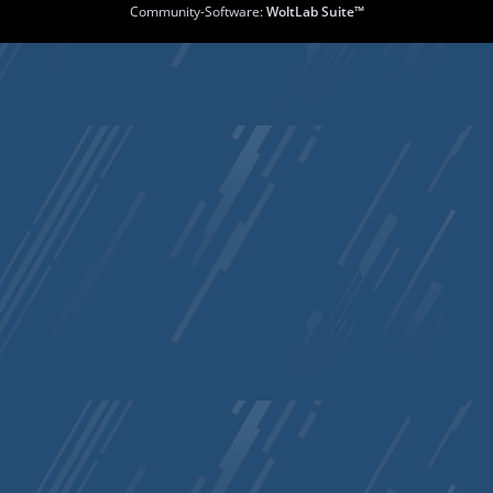
Community-Software:
WoltLab Suite™