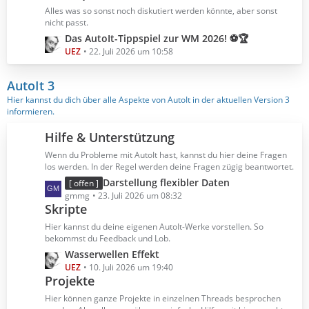
B
z
Alles was so sonst noch diskutiert werden könnte, aber sonst
e
t
nicht passt.
i
e
L
Das AutoIt-Tippspiel zur WM 2026! ⚽🏆
t
B
e
UEZ
22. Juli 2026 um 10:58
r
e
t
ä
i
z
AutoIt 3
g
t
t
Hier kannst du dich über alle Aspekte von AutoIt in der aktuellen Version 3
e
r
e
informieren.
ä
B
g
e
Hilfe & Unterstützung
e
i
Wenn du Probleme mit AutoIt hast, kannst du hier deine Fragen
t
los werden. In der Regel werden deine Fragen zügig beantwortet.
r
L
Darstellung flexibler Daten
[ offen ]
ä
e
gmmg
23. Juli 2026 um 08:32
g
Skripte
t
e
z
Hier kannst du deine eigenen AutoIt-Werke vorstellen. So
t
bekommst du Feedback und Lob.
e
L
Wasserwellen Effekt
B
e
UEZ
10. Juli 2026 um 19:40
e
Projekte
t
i
z
Hier können ganze Projekte in einzelnen Threads besprochen
t