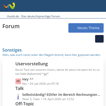
AutoIt.de - Das deutschsprachige Forum.
Forum
Neues Thema
Sonstiges
Alles, was euch sonst unter den Nägeln brennt, kann hier gepostet werden.
Uservorstellung
Kurze Text von unseren Usern, damit ihr wisst mit wem ihr es zu
tun habt (bekommt) *gg*
L
Hey ^^
e
Kev
29. Juli 2026 um 07:18
Talk
t
z
L
Selbstständig? EDVler im Bereich Rechnungserstellung?
t
e
Peter S. Taler
14. April 2026 um 12:52
e
Off-Topic
t