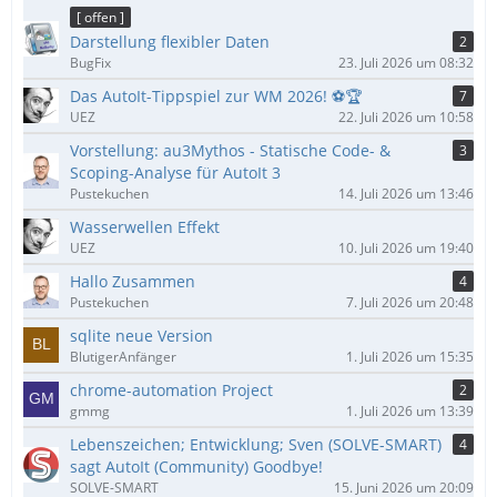
ä
[ offen ]
g
Darstellung flexibler Daten
2
e
BugFix
23. Juli 2026 um 08:32
Das AutoIt-Tippspiel zur WM 2026! ⚽🏆
7
UEZ
22. Juli 2026 um 10:58
Vorstellung: au3Mythos - Statische Code- &
3
Scoping-Analyse für AutoIt 3
Pustekuchen
14. Juli 2026 um 13:46
Wasserwellen Effekt
UEZ
10. Juli 2026 um 19:40
Hallo Zusammen
4
Pustekuchen
7. Juli 2026 um 20:48
sqlite neue Version
BlutigerAnfänger
1. Juli 2026 um 15:35
chrome-automation Project
2
gmmg
1. Juli 2026 um 13:39
Lebenszeichen; Entwicklung; Sven (SOLVE-SMART)
4
sagt AutoIt (Community) Goodbye!
SOLVE-SMART
15. Juni 2026 um 20:09