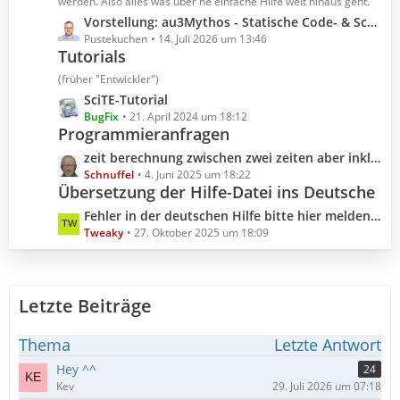
t
werden. Also alles was über ne einfache Hilfe weit hinaus geht.
r
e
L
Vorstellung: au3Mythos - Statische Code- & Scoping-Analyse für AutoIt 3
ä
B
e
Pustekuchen
14. Juli 2026 um 13:46
g
e
Tutorials
t
e
i
z
(früher "Entwickler")
t
t
L
SciTE-Tutorial
r
e
e
BugFix
21. April 2024 um 18:12
ä
B
Programmieranfragen
t
g
e
z
L
zeit berechnung zwischen zwei zeiten aber inklusive millisekunden
e
i
t
e
Schnuffel
4. Juni 2025 um 18:22
t
e
Übersetzung der Hilfe-Datei ins Deutsche
t
r
B
z
L
Fehler in der deutschen Hilfe bitte hier melden (Hilfedatei 3.3.18.0 2025.10.04)
ä
e
t
e
Tweaky
27. Oktober 2025 um 18:09
g
i
e
t
e
t
B
z
r
e
t
ä
i
Letzte Beiträge
e
g
t
B
e
r
e
Thema
Letzte Antwort
ä
i
Hey ^^
24
g
t
Kev
29. Juli 2026 um 07:18
e
r