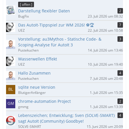
ä
[ offen ]
g
Darstellung flexibler Daten
2
e
BugFix
23. Juli 2026 um 08:32
Das AutoIt-Tippspiel zur WM 2026! ⚽🏆
7
UEZ
22. Juli 2026 um 10:58
Vorstellung: au3Mythos - Statische Code- &
3
Scoping-Analyse für AutoIt 3
Pustekuchen
14. Juli 2026 um 13:46
Wasserwellen Effekt
UEZ
10. Juli 2026 um 19:40
Hallo Zusammen
4
Pustekuchen
7. Juli 2026 um 20:48
sqlite neue Version
BlutigerAnfänger
1. Juli 2026 um 15:35
chrome-automation Project
2
gmmg
1. Juli 2026 um 13:39
Lebenszeichen; Entwicklung; Sven (SOLVE-SMART)
4
sagt AutoIt (Community) Goodbye!
SOLVE-SMART
15. Juni 2026 um 20:09