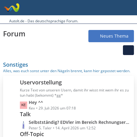
AutoIt.de - Das deutschsprachige Forum.
Forum
Neues Thema
Sonstiges
Alles, was euch sonst unter den Nägeln brennt, kann hier gepostet werden.
Uservorstellung
Kurze Text von unseren Usern, damit ihr wisst mit wem ihr es zu
tun habt (bekommt) *gg*
L
Hey ^^
e
Kev
29. Juli 2026 um 07:18
Talk
t
z
L
Selbstständig? EDVler im Bereich Rechnungserstellung?
t
e
Peter S. Taler
14. April 2026 um 12:52
e
Off-Topic
t