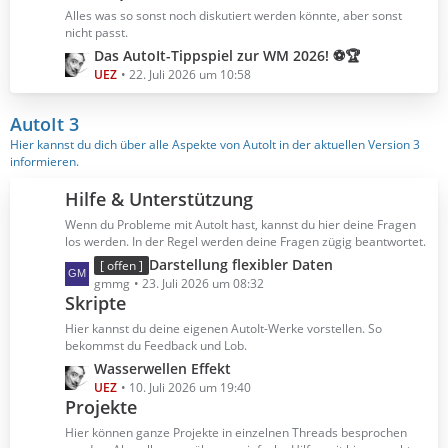
B
z
Alles was so sonst noch diskutiert werden könnte, aber sonst
e
t
nicht passt.
i
e
L
Das AutoIt-Tippspiel zur WM 2026! ⚽🏆
t
B
e
UEZ
22. Juli 2026 um 10:58
r
e
t
ä
i
z
AutoIt 3
g
t
t
Hier kannst du dich über alle Aspekte von AutoIt in der aktuellen Version 3
e
r
e
informieren.
ä
B
g
e
Hilfe & Unterstützung
e
i
Wenn du Probleme mit AutoIt hast, kannst du hier deine Fragen
t
los werden. In der Regel werden deine Fragen zügig beantwortet.
r
L
Darstellung flexibler Daten
[ offen ]
ä
e
gmmg
23. Juli 2026 um 08:32
g
Skripte
t
e
z
Hier kannst du deine eigenen AutoIt-Werke vorstellen. So
t
bekommst du Feedback und Lob.
e
L
Wasserwellen Effekt
B
e
UEZ
10. Juli 2026 um 19:40
e
Projekte
t
i
z
Hier können ganze Projekte in einzelnen Threads besprochen
t