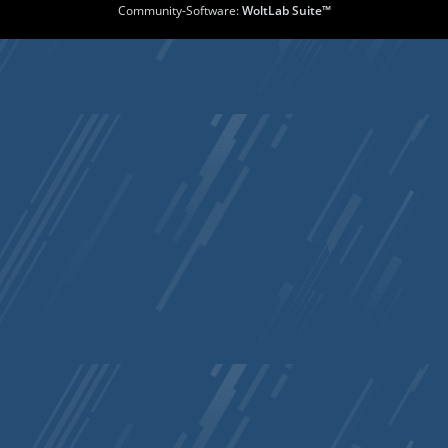
Community-Software:
WoltLab Suite™