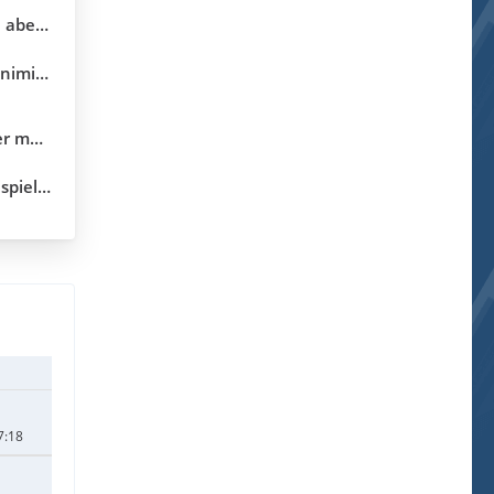
ekunden
erung
5.10.04)
.3.18.0)
7:18