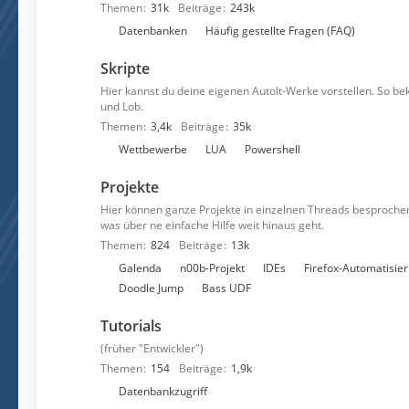
Themen
31k
Beiträge
243k
n
U
Datenbanken
Häufig gestellte Fragen (FAQ)
n
Skripte
t
e
Hier kannst du deine eigenen AutoIt-Werke vorstellen. So 
und Lob.
r
Themen
3,4k
Beiträge
35k
f
U
Wettbewerbe
LUA
Powershell
o
n
r
Projekte
t
e
e
n
Hier können ganze Projekte in einzelnen Threads besprochen
was über ne einfache Hilfe weit hinaus geht.
r
Themen
824
Beiträge
13k
f
U
Galenda
n00b-Projekt
IDEs
Firefox-Automatisie
o
n
Doodle Jump
Bass UDF
r
t
e
Tutorials
e
n
r
(früher "Entwickler")
f
Themen
154
Beiträge
1,9k
o
U
Datenbankzugriff
r