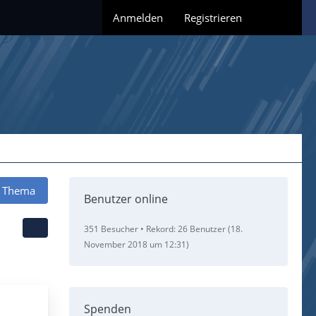
Anmelden
Registrieren
 Thema
Benutzer online
351 Besucher
Rekord: 26 Benutzer (
18.
November 2018 um 12:31
)
Spenden