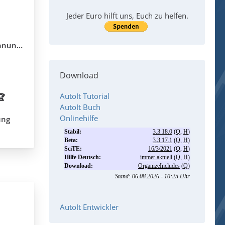
Jeder Euro hilft uns, Euch zu helfen.
llung?
Download
AutoIt Tutorial
🏆
AutoIt Buch
Onlinehilfe
ung
AutoIt Entwickler