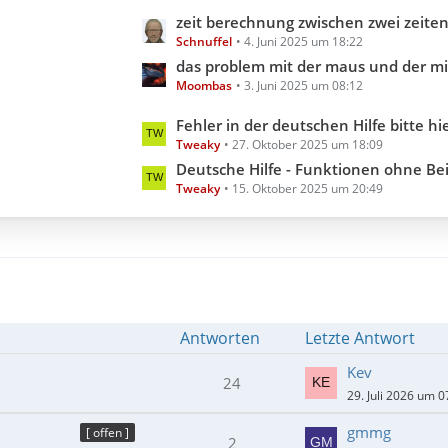
e
g
L
zeit berechnung zwischen zwei zeiten aber inklusive millis
B
e
Schnuffel
4. Juni 2025 um 18:22
e
e
t
das problem mit der maus und der minimi
i
Moombas
3. Juni 2025 um 08:12
z
t
t
L
Fehler in der deutschen Hilfe bitte hier melden (Hilfedatei 3.3.18.0 202
r
e
Tweaky
27. Oktober 2025 um 18:09
e
ä
B
t
Deutsche Hilfe - Funktionen ohne Beispiel (Hilfedatei 3
g
e
Tweaky
15. Oktober 2025 um 20:49
z
e
i
t
t
e
r
B
ä
e
g
i
e
t
Antworten
Letzte Antwort
r
ä
Kev
24
g
29. Juli 2026 um 0
e
gmmg
[ offen ]
2