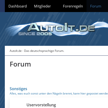
Dashboard
Mitglieder
Forenregeln
Forum
AutoIt.de - Das deutschsprachige Forum.
Forum
Sonstiges
Alles, was euch sonst unter den Nägeln brennt, kann hier gepostet werde
Uservorstellung