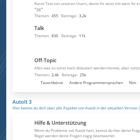
Kurze Text von unseren Usern, damit ihr wisst mit wem ihr e
*gg*
Themen
455
Beiträge
3,2k
Talk
Themen
830
Beiträge
11k
Off-Topic
Alles was so sonst noch diskutiert werden könnte, aber sonst 
Themen
2,4k
Beiträge
25k
U
Tauschbörse
Andere Programmiersprachen
Nim
n
t
AutoIt 3
e
Hier kannst du dich über alle Aspekte von AutoIt in der aktuellen Version 
r
f
Hilfe & Unterstützung
o
r
Wenn du Probleme mit AutoIt hast, kannst du hier deine Frag
Regel werden deine Fragen zügig beantwortet.
e