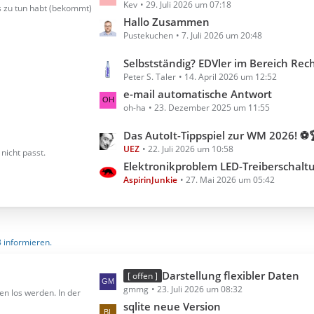
Kev
29. Juli 2026 um 07:18
e
s zu tun habt (bekommt)
t
Hallo Zusammen
Pustekuchen
7. Juli 2026 um 20:48
z
t
L
Selbstständig? EDVler im Bereich Rechnungserste
e
Peter S. Taler
14. April 2026 um 12:52
e
B
t
e-mail automatische Antwort
e
oh-ha
23. Dezember 2025 um 11:55
z
i
t
t
L
Das AutoIt-Tippspiel zur WM 2026! ⚽
e
r
UEZ
22. Juli 2026 um 10:58
e
nicht passt.
B
ä
t
Elektronikproblem LED-Treiberschalt
e
g
AspirinJunkie
27. Mai 2026 um 05:42
z
i
e
t
t
e
r
B
ä
3 informieren.
e
g
i
e
t
L
Darstellung flexibler Daten
[ offen ]
r
gmmg
23. Juli 2026 um 08:32
e
en los werden. In der
ä
t
sqlite neue Version