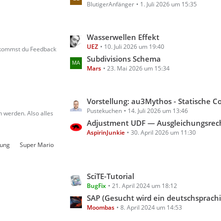
g
BlutigerAnfänger
1. Juli 2026 um 15:35
z
e
t
e
L
Wasserwellen Effekt
B
UEZ
10. Juli 2026 um 19:40
e
e
bekommst du Feedback
t
Subdivisions Schema
i
Mars
23. Mai 2026 um 15:34
z
t
t
r
e
ä
L
Vorstellung: au3Mythos - Statische Code- & Scoping-Analyse für A
B
g
Pustekuchen
14. Juli 2026 um 13:46
e
e
 werden. Also alles
e
t
Adjustment UDF — Ausgleichungsrechnung für A
i
AspirinJunkie
30. April 2026 um 11:30
z
t
t
rung
Super Mario
r
e
ä
B
g
L
SciTE-Tutorial
e
e
BugFix
21. April 2024 um 18:12
e
i
t
SAP (Gesucht wird ein deutschsprachiges Tutorial für AutoIt m
t
Moombas
8. April 2024 um 14:53
z
r
t
ä