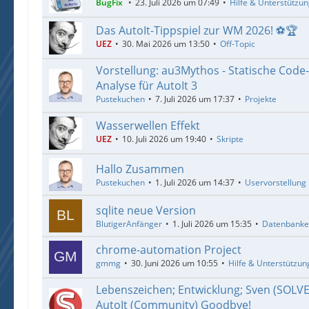
BugFix
23. Juli 2026 um 07:49
Hilfe & Unterstützu
Das AutoIt-Tippspiel zur WM 2026! ⚽🏆
UEZ
30. Mai 2026 um 13:50
Off-Topic
Vorstellung: au3Mythos - Statische Code
Analyse für AutoIt 3
Pustekuchen
7. Juli 2026 um 17:37
Projekte
Wasserwellen Effekt
UEZ
10. Juli 2026 um 19:40
Skripte
Hallo Zusammen
Pustekuchen
1. Juli 2026 um 14:37
Uservorstellung
sqlite neue Version
BlutigerAnfänger
1. Juli 2026 um 15:35
Datenbank
chrome-automation Project
gmmg
30. Juni 2026 um 10:55
Hilfe & Unterstützun
Lebenszeichen; Entwicklung; Sven (SOLV
AutoIt (Community) Goodbye!