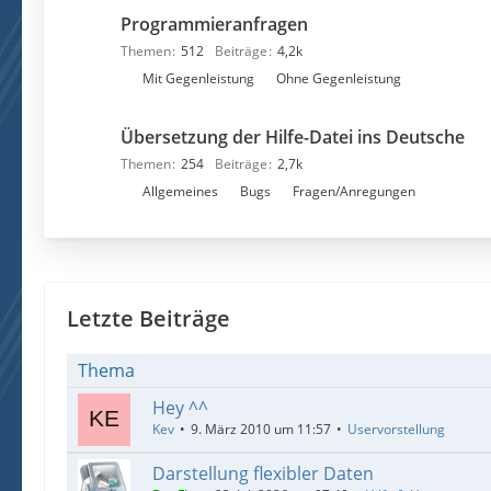
n
e
Programmieranfragen
t
n
e
Themen
512
Beiträge
4,2k
r
U
Mit Gegenleistung
Ohne Gegenleistung
f
n
o
t
Übersetzung der Hilfe-Datei ins Deutsche
r
e
Themen
254
Beiträge
2,7k
e
r
U
Allgemeines
Bugs
Fragen/Anregungen
n
f
n
o
t
r
e
e
r
n
f
Letzte Beiträge
o
r
Thema
e
Hey ^^
n
Kev
9. März 2010 um 11:57
Uservorstellung
Darstellung flexibler Daten