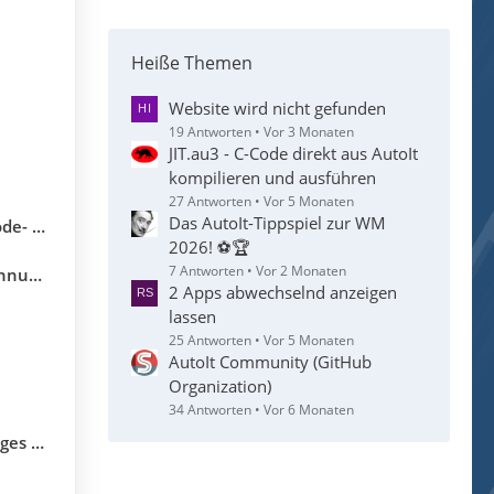
Heiße Themen
Website wird nicht gefunden
19 Antworten
Vor 3 Monaten
JIT.au3 - C-Code direkt aus AutoIt
kompilieren und ausführen
27 Antworten
Vor 5 Monaten
Das AutoIt-Tippspiel zur WM
utoIt 3
2026! ⚽🏆
7 Antworten
Vor 2 Monaten
utoIt
2 Apps abwechselnd anzeigen
lassen
25 Antworten
Vor 5 Monaten
AutoIt Community (GitHub
Organization)
34 Antworten
Vor 6 Monaten
it SAP)