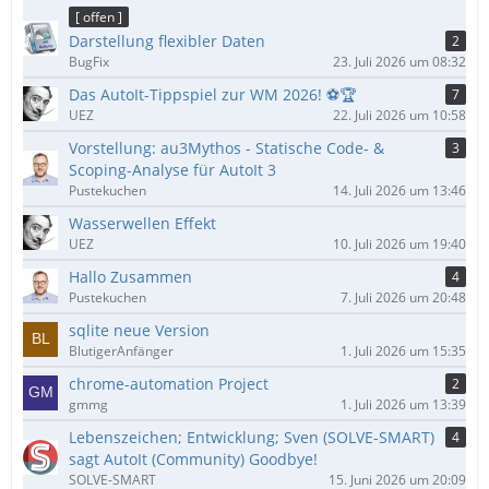
ä
[ offen ]
g
Darstellung flexibler Daten
2
e
BugFix
23. Juli 2026 um 08:32
Das AutoIt-Tippspiel zur WM 2026! ⚽🏆
7
UEZ
22. Juli 2026 um 10:58
Vorstellung: au3Mythos - Statische Code- &
3
Scoping-Analyse für AutoIt 3
Pustekuchen
14. Juli 2026 um 13:46
Wasserwellen Effekt
UEZ
10. Juli 2026 um 19:40
Hallo Zusammen
4
Pustekuchen
7. Juli 2026 um 20:48
sqlite neue Version
BlutigerAnfänger
1. Juli 2026 um 15:35
chrome-automation Project
2
gmmg
1. Juli 2026 um 13:39
Lebenszeichen; Entwicklung; Sven (SOLVE-SMART)
4
sagt AutoIt (Community) Goodbye!
SOLVE-SMART
15. Juni 2026 um 20:09