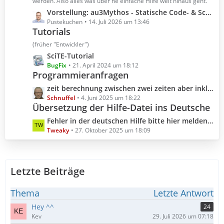
t
werden. Also alles was über ne einfache Hilfe weit hinaus geht.
r
e
L
Vorstellung: au3Mythos - Statische Code- & Scoping-Analyse für AutoIt 3
ä
B
e
Pustekuchen
14. Juli 2026 um 13:46
g
e
Tutorials
t
e
i
z
(früher "Entwickler")
t
t
L
SciTE-Tutorial
r
e
e
BugFix
21. April 2024 um 18:12
ä
B
Programmieranfragen
t
g
e
z
L
zeit berechnung zwischen zwei zeiten aber inklusive millisekunden
e
i
t
e
Schnuffel
4. Juni 2025 um 18:22
t
e
Übersetzung der Hilfe-Datei ins Deutsche
t
r
B
z
L
Fehler in der deutschen Hilfe bitte hier melden (Hilfedatei 3.3.18.0 2025.10.04)
ä
e
t
e
Tweaky
27. Oktober 2025 um 18:09
g
i
e
t
e
t
B
z
r
e
t
ä
i
Letzte Beiträge
e
g
t
B
e
r
e
Thema
Letzte Antwort
ä
i
Hey ^^
24
g
t
Kev
29. Juli 2026 um 07:18
e
r