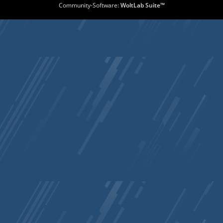
Community-Software:
WoltLab Suite™