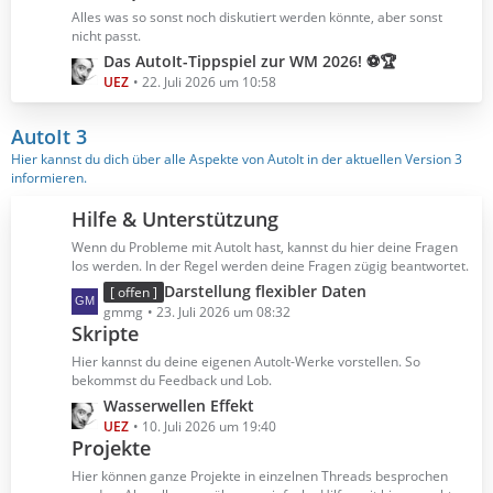
B
z
Alles was so sonst noch diskutiert werden könnte, aber sonst
e
t
nicht passt.
i
e
L
Das AutoIt-Tippspiel zur WM 2026! ⚽🏆
t
B
e
UEZ
22. Juli 2026 um 10:58
r
e
t
ä
i
z
AutoIt 3
g
t
t
Hier kannst du dich über alle Aspekte von AutoIt in der aktuellen Version 3
e
r
e
informieren.
ä
B
g
e
Hilfe & Unterstützung
e
i
Wenn du Probleme mit AutoIt hast, kannst du hier deine Fragen
t
los werden. In der Regel werden deine Fragen zügig beantwortet.
r
L
Darstellung flexibler Daten
[ offen ]
ä
e
gmmg
23. Juli 2026 um 08:32
g
Skripte
t
e
z
Hier kannst du deine eigenen AutoIt-Werke vorstellen. So
t
bekommst du Feedback und Lob.
e
L
Wasserwellen Effekt
B
e
UEZ
10. Juli 2026 um 19:40
e
Projekte
t
i
z
Hier können ganze Projekte in einzelnen Threads besprochen
t