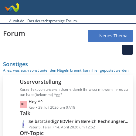
AutoIt.de - Das deutschsprachige Forum.
Forum
Neues Thema
Sonstiges
Alles, was euch sonst unter den Nägeln brennt, kann hier gepostet werden.
Uservorstellung
Kurze Text von unseren Usern, damit ihr wisst mit wem ihr es zu
tun habt (bekommt) *gg*
L
Hey ^^
e
Kev
29. Juli 2026 um 07:18
Talk
t
z
L
Selbstständig? EDVler im Bereich Rechnungserstellung?
t
e
Peter S. Taler
14. April 2026 um 12:52
e
Off-Topic
t