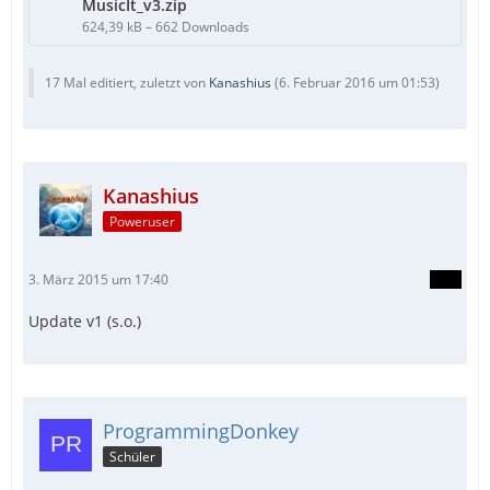
MusicIt_v3.zip
624,39 kB – 662 Downloads
17 Mal editiert, zuletzt von
Kanashius
(
6. Februar 2016 um 01:53
)
Kanashius
Poweruser
3. März 2015 um 17:40
Update v1 (s.o.)
ProgrammingDonkey
Schüler