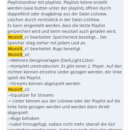
Playlistsordner mit playlists. Playlists könne erstellt
werden (save button unter der playlist), öffnen durch
doppelklick oder drag&drop aus der Datei-Listview.
Löschen durch rechtsklick in der Datei-ListView.
Es kann eingestellt werden, dass die letzte Playlist
gespeichert wird und beim neustart auch geladen wird.
MusicIt
_v1 bearbeitet: Speicherleck beseitigt... Der
Speicher stieg vorher mit jedem Lied an.
MusicIt
_v1 bearbeitet: Bugs beseitigt
MusicIt
_v2:
->Mehrere Designvorlagen (Dark,Light,Color)
->Komplett umstrukturiert. Es gibt einen 2. Player. Auf den
rechten können einzelne Lieder gezogen werden, der linke
spielt die Playlist.
->Streams können abgespielt werden
MusicIt
_v2:
->Equalizer für Streams
-> Lieder können aus der Listview oder der Playlist auf die
linke Seite gezogen werden und werden dann direkt
abgespielt
->Bugs behoben
->Label hinzugefügt, sodass nicht mehr überall die GUI
verschoben werden kann. (jetzt nur noch über den oberen