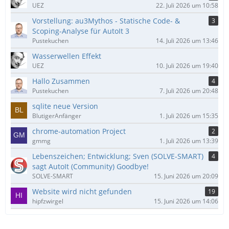
UEZ
22. Juli 2026 um 10:58
Vorstellung: au3Mythos - Statische Code- &
3
Scoping-Analyse für AutoIt 3
Pustekuchen
14. Juli 2026 um 13:46
Wasserwellen Effekt
UEZ
10. Juli 2026 um 19:40
Hallo Zusammen
4
Pustekuchen
7. Juli 2026 um 20:48
sqlite neue Version
BlutigerAnfänger
1. Juli 2026 um 15:35
chrome-automation Project
2
gmmg
1. Juli 2026 um 13:39
Lebenszeichen; Entwicklung; Sven (SOLVE-SMART)
4
sagt AutoIt (Community) Goodbye!
SOLVE-SMART
15. Juni 2026 um 20:09
Website wird nicht gefunden
19
hipfzwirgel
15. Juni 2026 um 14:06