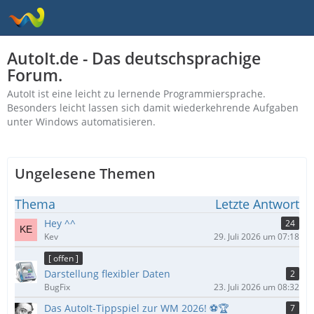
AutoIt.de - Das deutschsprachige
Forum.
AutoIt ist eine leicht zu lernende Programmiersprache.
Besonders leicht lassen sich damit wiederkehrende Aufgaben
unter Windows automatisieren.
Ungelesene Themen
Thema
Letzte Antwort
Hey ^^
24
Kev
29. Juli 2026 um 07:18
[ offen ]
Darstellung flexibler Daten
2
BugFix
23. Juli 2026 um 08:32
Das AutoIt-Tippspiel zur WM 2026! ⚽🏆
7