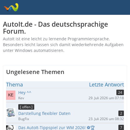
AutoIt.de - Das deutschsprachige
Forum.
AutoIt ist eine leicht zu lernende Programmiersprache.
Besonders leicht lassen sich damit wiederkehrende Aufgaben
unter Windows automatisieren.
Ungelesene Themen
Thema
Letzte Antwort
Hey ^^
24
Kev
29. Juli 2026 um 07:18
[ offen ]
Darstellung flexibler Daten
2
BugFix
23. Juli 2026 um 08:32
Das AutoIt-Tippspiel zur WM 2026! ⚽🏆
7