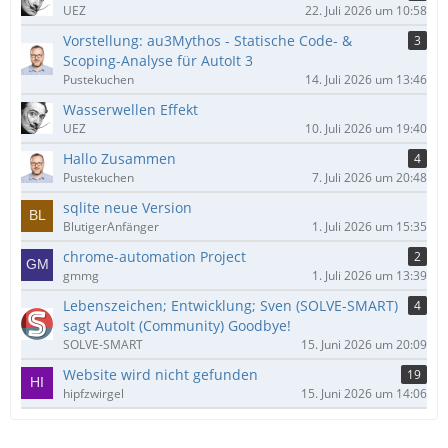
UEZ
22. Juli 2026 um 10:58
Vorstellung: au3Mythos - Statische Code- &
3
Scoping-Analyse für AutoIt 3
Pustekuchen
14. Juli 2026 um 13:46
Wasserwellen Effekt
UEZ
10. Juli 2026 um 19:40
Hallo Zusammen
4
Pustekuchen
7. Juli 2026 um 20:48
sqlite neue Version
BlutigerAnfänger
1. Juli 2026 um 15:35
chrome-automation Project
2
gmmg
1. Juli 2026 um 13:39
Lebenszeichen; Entwicklung; Sven (SOLVE-SMART)
4
sagt AutoIt (Community) Goodbye!
SOLVE-SMART
15. Juni 2026 um 20:09
Website wird nicht gefunden
19
hipfzwirgel
15. Juni 2026 um 14:06