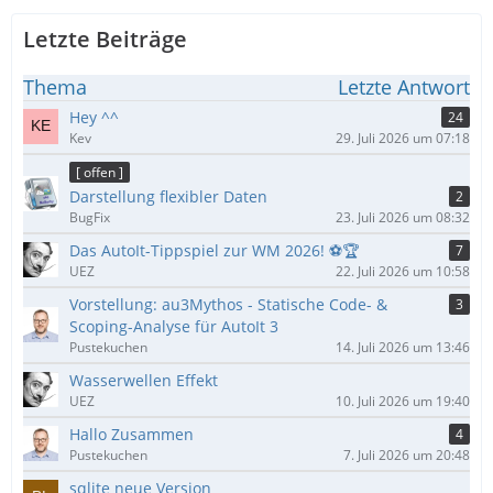
Letzte Beiträge
Thema
Letzte Antwort
Hey ^^
24
Kev
29. Juli 2026 um 07:18
[ offen ]
Darstellung flexibler Daten
2
BugFix
23. Juli 2026 um 08:32
Das AutoIt-Tippspiel zur WM 2026! ⚽🏆
7
UEZ
22. Juli 2026 um 10:58
Vorstellung: au3Mythos - Statische Code- &
3
Scoping-Analyse für AutoIt 3
Pustekuchen
14. Juli 2026 um 13:46
Wasserwellen Effekt
UEZ
10. Juli 2026 um 19:40
Hallo Zusammen
4
Pustekuchen
7. Juli 2026 um 20:48
sqlite neue Version