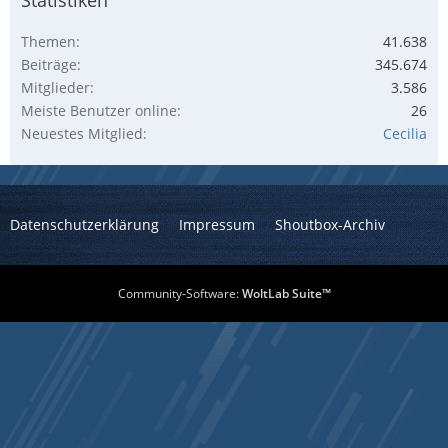
Themen
41.638
Beiträge
345.674
Mitglieder
3.586
Meiste Benutzer online
26
Neuestes Mitglied
Cecilia
Datenschutzerklärung
Impressum
Shoutbox-Archiv
Community-Software:
WoltLab Suite™