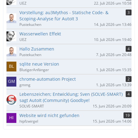
UEZ
22. Juli 2026 um 10:58
Vorstellung: au3Mythos - Statische Code- &
3
Scoping-Analyse für AutoIt 3
Pustekuchen
14. Juli 2026 um 13:46
Wasserwellen Effekt
UEZ
10. Juli 2026 um 19:40
Hallo Zusammen
4
Pustekuchen
7. Juli 2026 um 20:48
sqlite neue Version
BlutigerAnfänger
1. Juli 2026 um 15:35
chrome-automation Project
2
gmmg
1. Juli 2026 um 13:39
Lebenszeichen; Entwicklung; Sven (SOLVE-SMART)
4
sagt AutoIt (Community) Goodbye!
SOLVE-SMART
15. Juni 2026 um 20:09
Website wird nicht gefunden
19
hipfzwirgel
15. Juni 2026 um 14:06