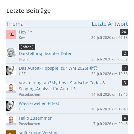
Letzte Beiträge
Thema
Letzte Antwort
Hey ^^
24
Kev
29. Juli 2026 um 07:18
[ offen ]
Darstellung flexibler Daten
2
BugFix
23. Juli 2026 um 08:32
Das AutoIt-Tippspiel zur WM 2026! ⚽🏆
7
UEZ
22. Juli 2026 um 10:58
Vorstellung: au3Mythos - Statische Code- &
3
Scoping-Analyse für AutoIt 3
Pustekuchen
14. Juli 2026 um 13:46
Wasserwellen Effekt
UEZ
10. Juli 2026 um 19:40
Hallo Zusammen
4
Pustekuchen
7. Juli 2026 um 20:48
sqlite neue Version