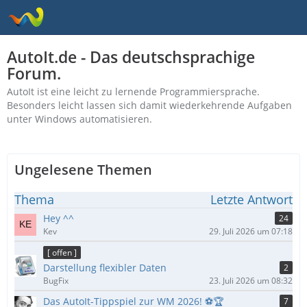
AutoIt.de - Das deutschsprachige
Forum.
AutoIt ist eine leicht zu lernende Programmiersprache.
Besonders leicht lassen sich damit wiederkehrende Aufgaben
unter Windows automatisieren.
Ungelesene Themen
Thema
Letzte Antwort
Hey ^^
24
Kev
29. Juli 2026 um 07:18
[ offen ]
Darstellung flexibler Daten
2
BugFix
23. Juli 2026 um 08:32
Das AutoIt-Tippspiel zur WM 2026! ⚽🏆
7