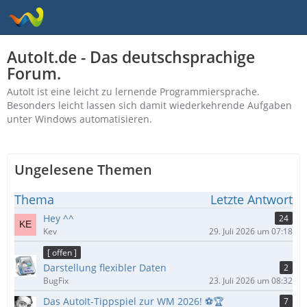
AutoIt.de - Das deutschsprachige
Forum.
AutoIt ist eine leicht zu lernende Programmiersprache.
Besonders leicht lassen sich damit wiederkehrende Aufgaben
unter Windows automatisieren.
Ungelesene Themen
Thema
Letzte Antwort
Hey ^^
24
Kev
29. Juli 2026 um 07:18
[ offen ]
Darstellung flexibler Daten
2
BugFix
23. Juli 2026 um 08:32
Das AutoIt-Tippspiel zur WM 2026! ⚽🏆
7