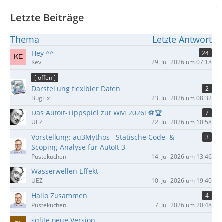
Letzte Beiträge
Thema
Letzte Antwort
Hey ^^
24
Kev
29. Juli 2026 um 07:18
[ offen ]
Darstellung flexibler Daten
2
BugFix
23. Juli 2026 um 08:32
Das AutoIt-Tippspiel zur WM 2026! ⚽🏆
7
UEZ
22. Juli 2026 um 10:58
Vorstellung: au3Mythos - Statische Code- &
3
Scoping-Analyse für AutoIt 3
Pustekuchen
14. Juli 2026 um 13:46
Wasserwellen Effekt
UEZ
10. Juli 2026 um 19:40
Hallo Zusammen
4
Pustekuchen
7. Juli 2026 um 20:48
sqlite neue Version