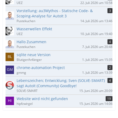
UEZ
22. Juli 2026 um 10:58
Vorstellung: au3Mythos - Statische Code- &
3
Scoping-Analyse für AutoIt 3
Pustekuchen
14. Juli 2026 um 13:46
Wasserwellen Effekt
UEZ
10. Juli 2026 um 19:40
Hallo Zusammen
4
Pustekuchen
7. Juli 2026 um 20:48
sqlite neue Version
BlutigerAnfänger
1. Juli 2026 um 15:35
chrome-automation Project
2
gmmg
1. Juli 2026 um 13:39
Lebenszeichen; Entwicklung; Sven (SOLVE-SMART)
4
sagt AutoIt (Community) Goodbye!
SOLVE-SMART
15. Juni 2026 um 20:09
Website wird nicht gefunden
19
hipfzwirgel
15. Juni 2026 um 14:06