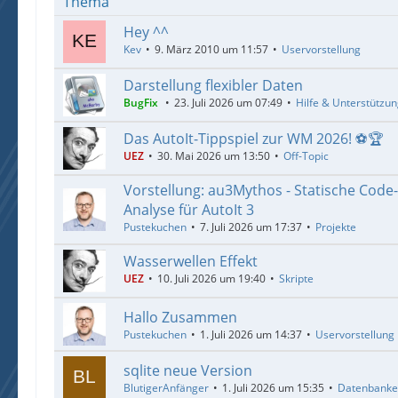
Thema
Hey ^^
Kev
9. März 2010 um 11:57
Uservorstellung
Darstellung flexibler Daten
BugFix
23. Juli 2026 um 07:49
Hilfe & Unterstützu
Das AutoIt-Tippspiel zur WM 2026! ⚽🏆
UEZ
30. Mai 2026 um 13:50
Off-Topic
Vorstellung: au3Mythos - Statische Code
Analyse für AutoIt 3
Pustekuchen
7. Juli 2026 um 17:37
Projekte
Wasserwellen Effekt
UEZ
10. Juli 2026 um 19:40
Skripte
Hallo Zusammen
Pustekuchen
1. Juli 2026 um 14:37
Uservorstellung
sqlite neue Version
BlutigerAnfänger
1. Juli 2026 um 15:35
Datenbank