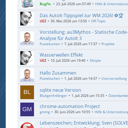
BugFix
23. Juli 2026 um 07:49
Hilfe & Unterstützu
Das AutoIt-Tippspiel zur WM 2026! ⚽🏆
UEZ
30. Mai 2026 um 13:50
Off-Topic
Vorstellung: au3Mythos - Statische Code
Analyse für AutoIt 3
Pustekuchen
7. Juli 2026 um 17:37
Projekte
Wasserwellen Effekt
UEZ
10. Juli 2026 um 19:40
Skripte
Hallo Zusammen
Pustekuchen
1. Juli 2026 um 14:37
Uservorstellung
sqlite neue Version
BlutigerAnfänger
1. Juli 2026 um 15:35
Datenbank
chrome-automation Project
gmmg
30. Juni 2026 um 10:55
Hilfe & Unterstützun
Lebenszeichen; Entwicklung; Sven (SOLV