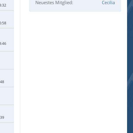
Neuestes Mitglied
Cecilia
8:32
0:58
3:46
:48
:39