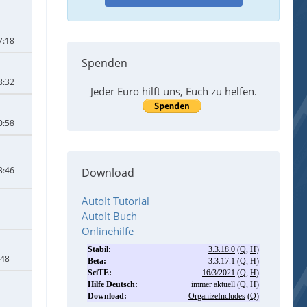
7:18
Spenden
8:32
Jeder Euro hilft uns, Euch zu helfen.
0:58
3:46
Download
AutoIt Tutorial
AutoIt Buch
Onlinehilfe
:48