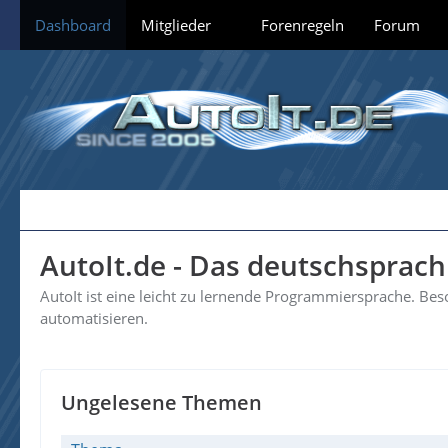
Dashboard
Mitglieder
Forenregeln
Forum
AutoIt.de - Das deutschsprac
AutoIt ist eine leicht zu lernende Programmiersprache. B
automatisieren.
Ungelesene Themen