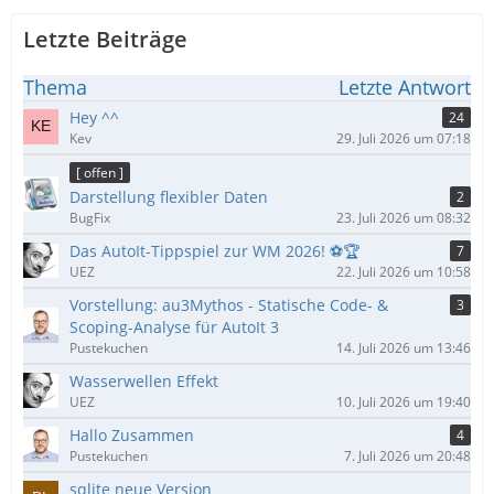
Letzte Beiträge
Thema
Letzte Antwort
Hey ^^
24
Kev
29. Juli 2026 um 07:18
[ offen ]
Darstellung flexibler Daten
2
BugFix
23. Juli 2026 um 08:32
Das AutoIt-Tippspiel zur WM 2026! ⚽🏆
7
UEZ
22. Juli 2026 um 10:58
Vorstellung: au3Mythos - Statische Code- &
3
Scoping-Analyse für AutoIt 3
Pustekuchen
14. Juli 2026 um 13:46
Wasserwellen Effekt
UEZ
10. Juli 2026 um 19:40
Hallo Zusammen
4
Pustekuchen
7. Juli 2026 um 20:48
sqlite neue Version