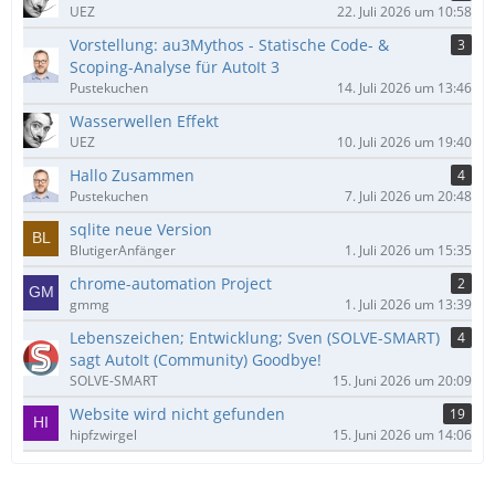
UEZ
22. Juli 2026 um 10:58
Vorstellung: au3Mythos - Statische Code- &
3
Scoping-Analyse für AutoIt 3
Pustekuchen
14. Juli 2026 um 13:46
Wasserwellen Effekt
UEZ
10. Juli 2026 um 19:40
Hallo Zusammen
4
Pustekuchen
7. Juli 2026 um 20:48
sqlite neue Version
BlutigerAnfänger
1. Juli 2026 um 15:35
chrome-automation Project
2
gmmg
1. Juli 2026 um 13:39
Lebenszeichen; Entwicklung; Sven (SOLVE-SMART)
4
sagt AutoIt (Community) Goodbye!
SOLVE-SMART
15. Juni 2026 um 20:09
Website wird nicht gefunden
19
hipfzwirgel
15. Juni 2026 um 14:06