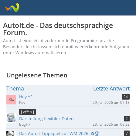
AutoIt.de - Das deutschsprachige
Forum.
AutoIt ist eine leicht zu lernende Programmiersprache.
Besonders leicht lassen sich damit wiederkehrende Aufgaben
unter Windows automatisieren.
Ungelesene Themen
Thema
Letzte Antwort
Hey ^^
24
Kev
29. Juli 2026 um 07:18
[ offen ]
Darstellung flexibler Daten
2
BugFix
23. Juli 2026 um 08:32
Das AutoIt-Tippspiel zur WM 2026! ⚽🏆
7