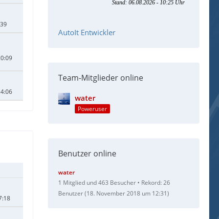
:39
AutoIt Entwickler
20:09
Team-Mitglieder online
14:06
water
Poweruser
Benutzer online
water
1 Mitglied und 463 Besucher
Rekord: 26
Benutzer (
18. November 2018 um 12:31
)
7:18