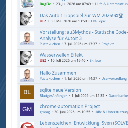
BugFix
23. Juli 2026 um 07:49
Hilfe & Unterstützu
Das AutoIt-Tippspiel zur WM 2026! ⚽🏆
UEZ
30. Mai 2026 um 13:50
Off-Topic
Vorstellung: au3Mythos - Statische Code
Analyse für AutoIt 3
Pustekuchen
7. Juli 2026 um 17:37
Projekte
Wasserwellen Effekt
UEZ
10. Juli 2026 um 19:40
Skripte
Hallo Zusammen
Pustekuchen
1. Juli 2026 um 14:37
Uservorstellung
sqlite neue Version
BlutigerAnfänger
1. Juli 2026 um 15:35
Datenbank
chrome-automation Project
gmmg
30. Juni 2026 um 10:55
Hilfe & Unterstützun
Lebenszeichen; Entwicklung; Sven (SOLV