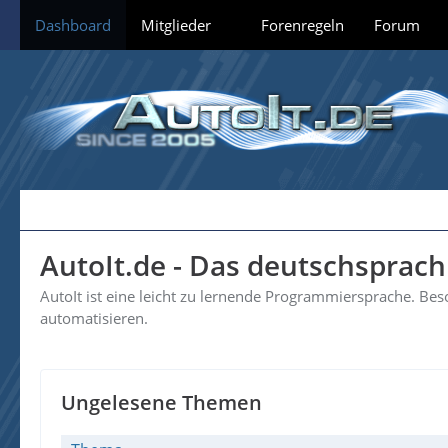
Dashboard
Mitglieder
Forenregeln
Forum
AutoIt.de - Das deutschsprac
AutoIt ist eine leicht zu lernende Programmiersprache. B
automatisieren.
Ungelesene Themen