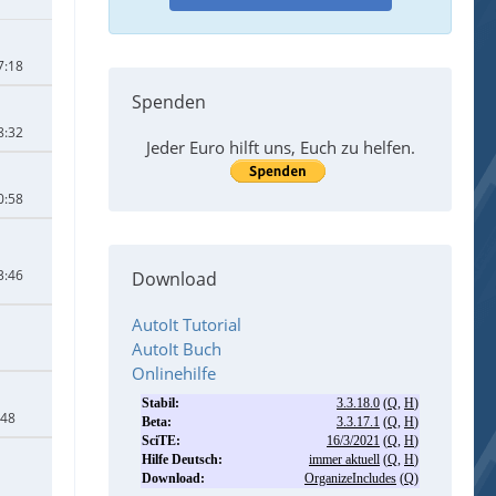
7:18
Spenden
8:32
Jeder Euro hilft uns, Euch zu helfen.
0:58
3:46
Download
AutoIt Tutorial
AutoIt Buch
Onlinehilfe
:48