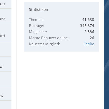
8:32
Statistiken
0:58
Themen
41.638
Beiträge
345.674
Mitglieder
3.586
3:46
Meiste Benutzer online
26
Neuestes Mitglied
Cecilia
:48
:39