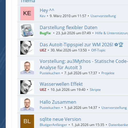
Thema
Hey ^^
Kev
9. März 2010 um 11:57
Uservorstellung
Darstellung flexibler Daten
BugFix
23. Juli 2026 um 07:49
Hilfe & Unterstützu
Das AutoIt-Tippspiel zur WM 2026! ⚽🏆
UEZ
30. Mai 2026 um 13:50
Off-Topic
Vorstellung: au3Mythos - Statische Code
Analyse für AutoIt 3
Pustekuchen
7. Juli 2026 um 17:37
Projekte
Wasserwellen Effekt
UEZ
10. Juli 2026 um 19:40
Skripte
Hallo Zusammen
Pustekuchen
1. Juli 2026 um 14:37
Uservorstellung
sqlite neue Version
BlutigerAnfänger
1. Juli 2026 um 15:35
Datenbank