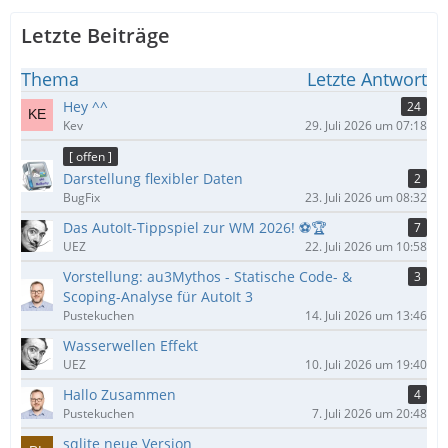
Letzte Beiträge
Thema
Letzte Antwort
Hey ^^
24
Kev
29. Juli 2026 um 07:18
[ offen ]
Darstellung flexibler Daten
2
BugFix
23. Juli 2026 um 08:32
Das AutoIt-Tippspiel zur WM 2026! ⚽🏆
7
UEZ
22. Juli 2026 um 10:58
Vorstellung: au3Mythos - Statische Code- &
3
Scoping-Analyse für AutoIt 3
Pustekuchen
14. Juli 2026 um 13:46
Wasserwellen Effekt
UEZ
10. Juli 2026 um 19:40
Hallo Zusammen
4
Pustekuchen
7. Juli 2026 um 20:48
sqlite neue Version