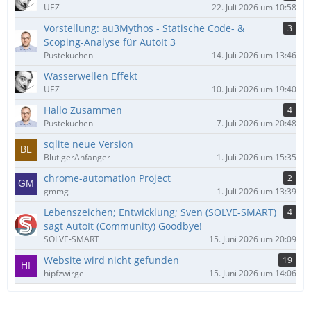
UEZ
22. Juli 2026 um 10:58
Vorstellung: au3Mythos - Statische Code- &
3
Scoping-Analyse für AutoIt 3
Pustekuchen
14. Juli 2026 um 13:46
Wasserwellen Effekt
UEZ
10. Juli 2026 um 19:40
Hallo Zusammen
4
Pustekuchen
7. Juli 2026 um 20:48
sqlite neue Version
BlutigerAnfänger
1. Juli 2026 um 15:35
chrome-automation Project
2
gmmg
1. Juli 2026 um 13:39
Lebenszeichen; Entwicklung; Sven (SOLVE-SMART)
4
sagt AutoIt (Community) Goodbye!
SOLVE-SMART
15. Juni 2026 um 20:09
Website wird nicht gefunden
19
hipfzwirgel
15. Juni 2026 um 14:06