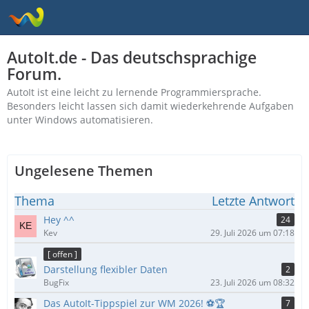
AutoIt.de - Das deutschsprachige
Forum.
AutoIt ist eine leicht zu lernende Programmiersprache.
Besonders leicht lassen sich damit wiederkehrende Aufgaben
unter Windows automatisieren.
Ungelesene Themen
Thema
Letzte Antwort
Hey ^^
24
Kev
29. Juli 2026 um 07:18
[ offen ]
Darstellung flexibler Daten
2
BugFix
23. Juli 2026 um 08:32
Das AutoIt-Tippspiel zur WM 2026! ⚽🏆
7