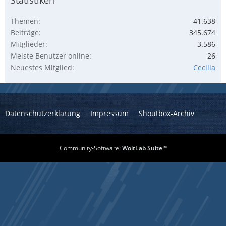
Themen
41.638
Beiträge
345.674
Mitglieder
3.586
Meiste Benutzer online
26
Neuestes Mitglied
Cecilia
Datenschutzerklärung
Impressum
Shoutbox-Archiv
Community-Software:
WoltLab Suite™