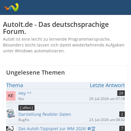
AutoIt.de - Das deutschsprachige
Forum.
AutoIt ist eine leicht zu lernende Programmiersprache.
Besonders leicht lassen sich damit wiederkehrende Aufgaben
unter Windows automatisieren.
Ungelesene Themen
Thema
Letzte Antwort
Hey ^^
24
Kev
29. Juli 2026 um 07:18
[ offen ]
Darstellung flexibler Daten
2
BugFix
23. Juli 2026 um 08:32
Das AutoIt-Tippspiel zur WM 2026! ⚽🏆
7