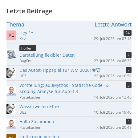
Letzte Beiträge
Thema
Letzte Antwort
Hey ^^
24
Kev
29. Juli 2026 um 07:18
[ offen ]
Darstellung flexibler Daten
2
BugFix
23. Juli 2026 um 08:32
Das AutoIt-Tippspiel zur WM 2026! ⚽🏆
7
UEZ
22. Juli 2026 um 10:58
Vorstellung: au3Mythos - Statische Code- &
3
Scoping-Analyse für AutoIt 3
Pustekuchen
14. Juli 2026 um 13:46
Wasserwellen Effekt
UEZ
10. Juli 2026 um 19:40
Hallo Zusammen
4
Pustekuchen
7. Juli 2026 um 20:48
sqlite neue Version