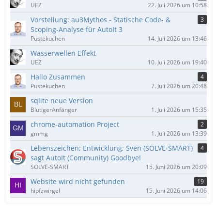
UEZ
22. Juli 2026 um 10:58
Vorstellung: au3Mythos - Statische Code- &
3
Scoping-Analyse für AutoIt 3
Pustekuchen
14. Juli 2026 um 13:46
Wasserwellen Effekt
UEZ
10. Juli 2026 um 19:40
Hallo Zusammen
4
Pustekuchen
7. Juli 2026 um 20:48
sqlite neue Version
BlutigerAnfänger
1. Juli 2026 um 15:35
chrome-automation Project
2
gmmg
1. Juli 2026 um 13:39
Lebenszeichen; Entwicklung; Sven (SOLVE-SMART)
4
sagt AutoIt (Community) Goodbye!
SOLVE-SMART
15. Juni 2026 um 20:09
Website wird nicht gefunden
19
hipfzwirgel
15. Juni 2026 um 14:06