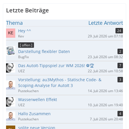
Letzte Beiträge
Thema
Letzte Antwort
Hey ^^
24
Kev
29. Juli 2026 um 07:18
[ offen ]
Darstellung flexibler Daten
2
BugFix
23. Juli 2026 um 08:32
Das AutoIt-Tippspiel zur WM 2026! ⚽🏆
7
UEZ
22. Juli 2026 um 10:58
Vorstellung: au3Mythos - Statische Code- &
3
Scoping-Analyse für AutoIt 3
Pustekuchen
14. Juli 2026 um 13:46
Wasserwellen Effekt
UEZ
10. Juli 2026 um 19:40
Hallo Zusammen
4
Pustekuchen
7. Juli 2026 um 20:48
sqlite neue Version