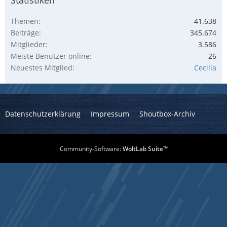
Themen
41.638
Beiträge
345.674
Mitglieder
3.586
Meiste Benutzer online
26
Neuestes Mitglied
Cecilia
Datenschutzerklärung
Impressum
Shoutbox-Archiv
Community-Software:
WoltLab Suite™