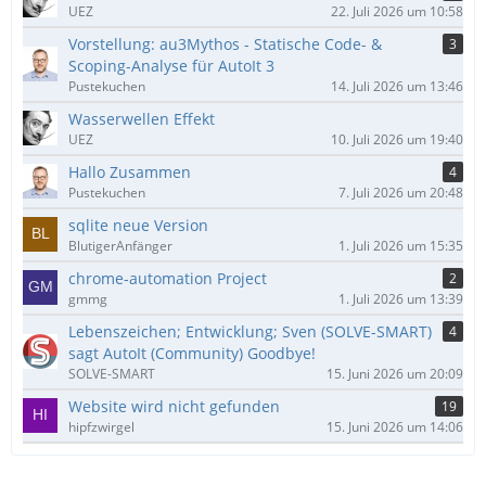
UEZ
22. Juli 2026 um 10:58
Vorstellung: au3Mythos - Statische Code- &
3
Scoping-Analyse für AutoIt 3
Pustekuchen
14. Juli 2026 um 13:46
Wasserwellen Effekt
UEZ
10. Juli 2026 um 19:40
Hallo Zusammen
4
Pustekuchen
7. Juli 2026 um 20:48
sqlite neue Version
BlutigerAnfänger
1. Juli 2026 um 15:35
chrome-automation Project
2
gmmg
1. Juli 2026 um 13:39
Lebenszeichen; Entwicklung; Sven (SOLVE-SMART)
4
sagt AutoIt (Community) Goodbye!
SOLVE-SMART
15. Juni 2026 um 20:09
Website wird nicht gefunden
19
hipfzwirgel
15. Juni 2026 um 14:06