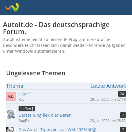
AutoIt.de - Das deutschsprachige
Forum.
AutoIt ist eine leicht zu lernende Programmiersprache.
Besonders leicht lassen sich damit wiederkehrende Aufgaben
unter Windows automatisieren.
Ungelesene Themen
Thema
Letzte Antwort
Hey ^^
24
Kev
29. Juli 2026 um 07:18
[ offen ]
Darstellung flexibler Daten
2
BugFix
23. Juli 2026 um 08:32
Das AutoIt-Tippspiel zur WM 2026! ⚽🏆
7