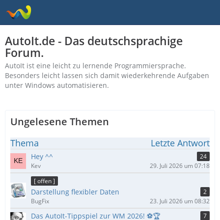
AutoIt.de - Das deutschsprachige
Forum.
AutoIt ist eine leicht zu lernende Programmiersprache.
Besonders leicht lassen sich damit wiederkehrende Aufgaben
unter Windows automatisieren.
Ungelesene Themen
Thema
Letzte Antwort
Hey ^^
24
Kev
29. Juli 2026 um 07:18
[ offen ]
Darstellung flexibler Daten
2
BugFix
23. Juli 2026 um 08:32
Das AutoIt-Tippspiel zur WM 2026! ⚽🏆
7