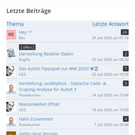
Letzte Beiträge
Thema
Letzte Antwort
Hey ^^
24
Kev
29. Juli 2026 um 07:18
[ offen ]
Darstellung flexibler Daten
2
BugFix
23. Juli 2026 um 08:32
Das AutoIt-Tippspiel zur WM 2026! ⚽🏆
7
UEZ
22. Juli 2026 um 10:58
Vorstellung: au3Mythos - Statische Code- &
3
Scoping-Analyse für AutoIt 3
Pustekuchen
14. Juli 2026 um 13:46
Wasserwellen Effekt
UEZ
10. Juli 2026 um 19:40
Hallo Zusammen
4
Pustekuchen
7. Juli 2026 um 20:48
sqlite neue Version