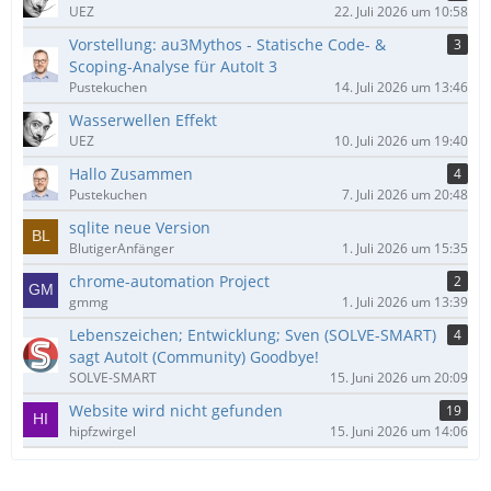
UEZ
22. Juli 2026 um 10:58
Vorstellung: au3Mythos - Statische Code- &
3
Scoping-Analyse für AutoIt 3
Pustekuchen
14. Juli 2026 um 13:46
Wasserwellen Effekt
UEZ
10. Juli 2026 um 19:40
Hallo Zusammen
4
Pustekuchen
7. Juli 2026 um 20:48
sqlite neue Version
BlutigerAnfänger
1. Juli 2026 um 15:35
chrome-automation Project
2
gmmg
1. Juli 2026 um 13:39
Lebenszeichen; Entwicklung; Sven (SOLVE-SMART)
4
sagt AutoIt (Community) Goodbye!
SOLVE-SMART
15. Juni 2026 um 20:09
Website wird nicht gefunden
19
hipfzwirgel
15. Juni 2026 um 14:06