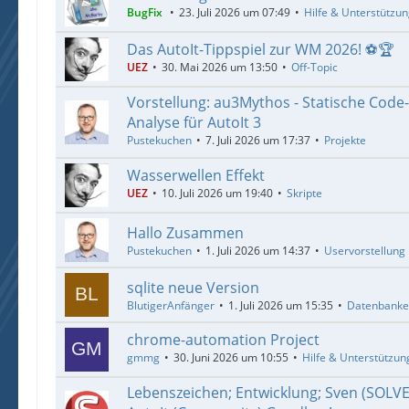
BugFix
23. Juli 2026 um 07:49
Hilfe & Unterstützu
Das AutoIt-Tippspiel zur WM 2026! ⚽🏆
UEZ
30. Mai 2026 um 13:50
Off-Topic
Vorstellung: au3Mythos - Statische Code
Analyse für AutoIt 3
Pustekuchen
7. Juli 2026 um 17:37
Projekte
Wasserwellen Effekt
UEZ
10. Juli 2026 um 19:40
Skripte
Hallo Zusammen
Pustekuchen
1. Juli 2026 um 14:37
Uservorstellung
sqlite neue Version
BlutigerAnfänger
1. Juli 2026 um 15:35
Datenbank
chrome-automation Project
gmmg
30. Juni 2026 um 10:55
Hilfe & Unterstützun
Lebenszeichen; Entwicklung; Sven (SOLV