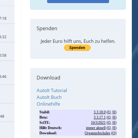
7:18
Spenden
8:32
Jeder Euro hilft uns, Euch zu helfen.
0:58
3:46
Download
AutoIt Tutorial
AutoIt Buch
Onlinehilfe
:48