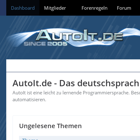
Dashboard
Mitglieder
Forenregeln
Forum
AutoIt.de - Das deutschsprac
AutoIt ist eine leicht zu lernende Programmiersprache. B
automatisieren.
Ungelesene Themen