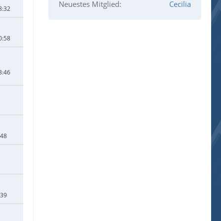
Neuestes Mitglied
Cecilia
8:32
0:58
3:46
:48
:39