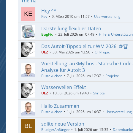
Thema
Hey ^^
Kev
9. März 2010 um 11:57
Uservorstellung
Darstellung flexibler Daten
BugFix
23. Juli 2026 um 07:49
Hilfe & Unterstützu
Das AutoIt-Tippspiel zur WM 2026! ⚽🏆
UEZ
30. Mai 2026 um 13:50
Off-Topic
Vorstellung: au3Mythos - Statische Code
Analyse für AutoIt 3
Pustekuchen
7. Juli 2026 um 17:37
Projekte
Wasserwellen Effekt
UEZ
10. Juli 2026 um 19:40
Skripte
Hallo Zusammen
Pustekuchen
1. Juli 2026 um 14:37
Uservorstellung
sqlite neue Version
BlutigerAnfänger
1. Juli 2026 um 15:35
Datenbank