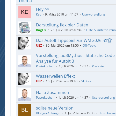
Thema
Hey ^^
Kev
9. März 2010 um 11:57
Uservorstellung
Darstellung flexibler Daten
BugFix
23. Juli 2026 um 07:49
Hilfe & Unterstützu
Das AutoIt-Tippspiel zur WM 2026! ⚽🏆
UEZ
30. Mai 2026 um 13:50
Off-Topic
Vorstellung: au3Mythos - Statische Code
Analyse für AutoIt 3
Pustekuchen
7. Juli 2026 um 17:37
Projekte
Wasserwellen Effekt
UEZ
10. Juli 2026 um 19:40
Skripte
Hallo Zusammen
Pustekuchen
1. Juli 2026 um 14:37
Uservorstellung
sqlite neue Version
BlutigerAnfänger
1. Juli 2026 um 15:35
Datenbank