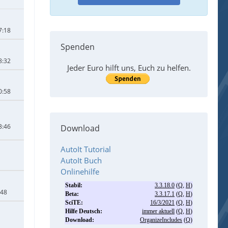
7:18
Spenden
8:32
Jeder Euro hilft uns, Euch zu helfen.
0:58
3:46
Download
AutoIt Tutorial
AutoIt Buch
Onlinehilfe
:48