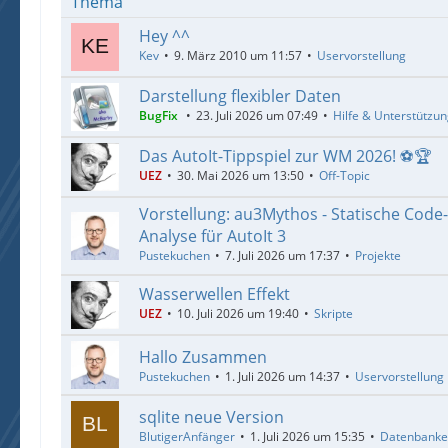
Thema
Hey ^^
Kev
9. März 2010 um 11:57
Uservorstellung
Darstellung flexibler Daten
BugFix
23. Juli 2026 um 07:49
Hilfe & Unterstützu
Das AutoIt-Tippspiel zur WM 2026! ⚽🏆
UEZ
30. Mai 2026 um 13:50
Off-Topic
Vorstellung: au3Mythos - Statische Code
Analyse für AutoIt 3
Pustekuchen
7. Juli 2026 um 17:37
Projekte
Wasserwellen Effekt
UEZ
10. Juli 2026 um 19:40
Skripte
Hallo Zusammen
Pustekuchen
1. Juli 2026 um 14:37
Uservorstellung
sqlite neue Version
BlutigerAnfänger
1. Juli 2026 um 15:35
Datenbank