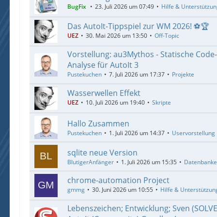
BugFix
23. Juli 2026 um 07:49
Hilfe & Unterstützu
Das AutoIt-Tippspiel zur WM 2026! ⚽🏆
UEZ
30. Mai 2026 um 13:50
Off-Topic
Vorstellung: au3Mythos - Statische Code
Analyse für AutoIt 3
Pustekuchen
7. Juli 2026 um 17:37
Projekte
Wasserwellen Effekt
UEZ
10. Juli 2026 um 19:40
Skripte
Hallo Zusammen
Pustekuchen
1. Juli 2026 um 14:37
Uservorstellung
sqlite neue Version
BlutigerAnfänger
1. Juli 2026 um 15:35
Datenbank
chrome-automation Project
gmmg
30. Juni 2026 um 10:55
Hilfe & Unterstützun
Lebenszeichen; Entwicklung; Sven (SOLV