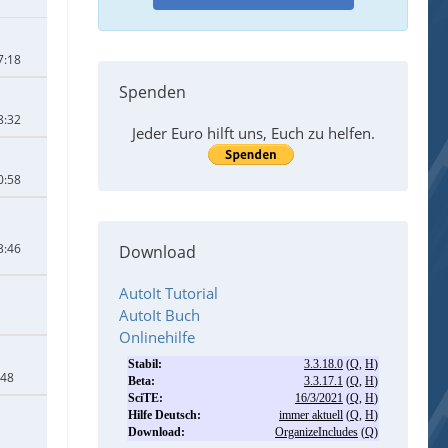
7:18
Spenden
8:32
Jeder Euro hilft uns, Euch zu helfen.
0:58
3:46
Download
AutoIt Tutorial
AutoIt Buch
Onlinehilfe
:48