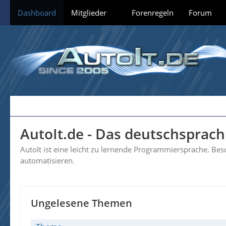
Dashboard
Mitglieder
Forenregeln
Forum
AutoIt.de - Das deutschsprac
AutoIt ist eine leicht zu lernende Programmiersprache. B
automatisieren.
Ungelesene Themen