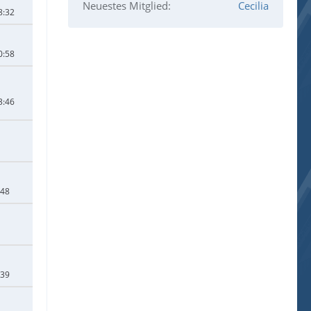
Neuestes Mitglied
Cecilia
8:32
0:58
3:46
:48
:39