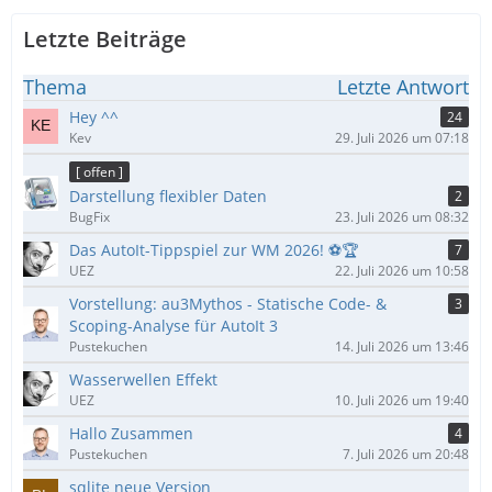
Letzte Beiträge
Thema
Letzte Antwort
Hey ^^
24
Kev
29. Juli 2026 um 07:18
[ offen ]
Darstellung flexibler Daten
2
BugFix
23. Juli 2026 um 08:32
Das AutoIt-Tippspiel zur WM 2026! ⚽🏆
7
UEZ
22. Juli 2026 um 10:58
Vorstellung: au3Mythos - Statische Code- &
3
Scoping-Analyse für AutoIt 3
Pustekuchen
14. Juli 2026 um 13:46
Wasserwellen Effekt
UEZ
10. Juli 2026 um 19:40
Hallo Zusammen
4
Pustekuchen
7. Juli 2026 um 20:48
sqlite neue Version