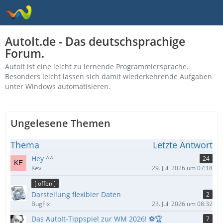
AutoIt.de - Das deutschsprachige
Forum.
AutoIt ist eine leicht zu lernende Programmiersprache.
Besonders leicht lassen sich damit wiederkehrende Aufgaben
unter Windows automatisieren.
Ungelesene Themen
Thema
Letzte Antwort
Hey ^^
24
Kev
29. Juli 2026 um 07:18
[ offen ]
Darstellung flexibler Daten
2
BugFix
23. Juli 2026 um 08:32
Das AutoIt-Tippspiel zur WM 2026! ⚽🏆
7