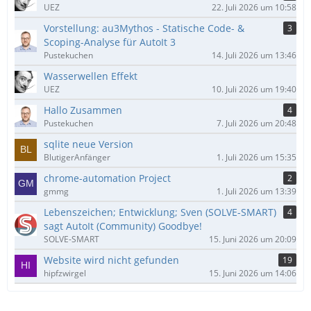
UEZ
22. Juli 2026 um 10:58
Vorstellung: au3Mythos - Statische Code- &
3
Scoping-Analyse für AutoIt 3
Pustekuchen
14. Juli 2026 um 13:46
Wasserwellen Effekt
UEZ
10. Juli 2026 um 19:40
Hallo Zusammen
4
Pustekuchen
7. Juli 2026 um 20:48
sqlite neue Version
BlutigerAnfänger
1. Juli 2026 um 15:35
chrome-automation Project
2
gmmg
1. Juli 2026 um 13:39
Lebenszeichen; Entwicklung; Sven (SOLVE-SMART)
4
sagt AutoIt (Community) Goodbye!
SOLVE-SMART
15. Juni 2026 um 20:09
Website wird nicht gefunden
19
hipfzwirgel
15. Juni 2026 um 14:06