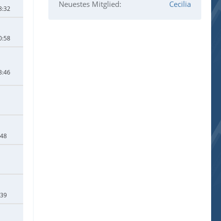
Neuestes Mitglied
Cecilia
8:32
0:58
3:46
:48
:39