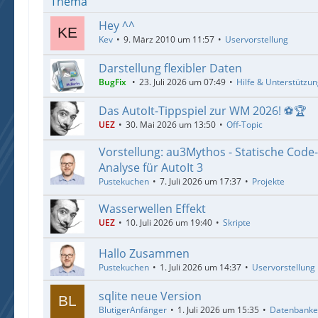
Thema
Hey ^^
Kev
9. März 2010 um 11:57
Uservorstellung
Darstellung flexibler Daten
BugFix
23. Juli 2026 um 07:49
Hilfe & Unterstützu
Das AutoIt-Tippspiel zur WM 2026! ⚽🏆
UEZ
30. Mai 2026 um 13:50
Off-Topic
Vorstellung: au3Mythos - Statische Code
Analyse für AutoIt 3
Pustekuchen
7. Juli 2026 um 17:37
Projekte
Wasserwellen Effekt
UEZ
10. Juli 2026 um 19:40
Skripte
Hallo Zusammen
Pustekuchen
1. Juli 2026 um 14:37
Uservorstellung
sqlite neue Version
BlutigerAnfänger
1. Juli 2026 um 15:35
Datenbank