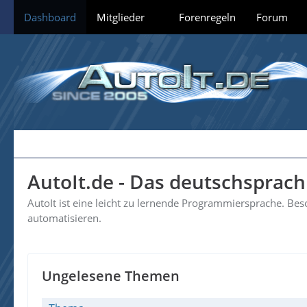
Dashboard
Mitglieder
Forenregeln
Forum
AutoIt.de - Das deutschsprac
AutoIt ist eine leicht zu lernende Programmiersprache. B
automatisieren.
Ungelesene Themen