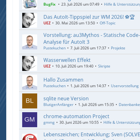
BugFix
23. Juli 2026 um 07:49
Hilfe & Unterstützu
Das AutoIt-Tippspiel zur WM 2026! ⚽🏆
UEZ
30. Mai 2026 um 13:50
Off-Topic
Vorstellung: au3Mythos - Statische Code
Analyse für AutoIt 3
Pustekuchen
7. Juli 2026 um 17:37
Projekte
Wasserwellen Effekt
UEZ
10. Juli 2026 um 19:40
Skripte
Hallo Zusammen
Pustekuchen
1. Juli 2026 um 14:37
Uservorstellung
sqlite neue Version
BlutigerAnfänger
1. Juli 2026 um 15:35
Datenbank
chrome-automation Project
gmmg
30. Juni 2026 um 10:55
Hilfe & Unterstützun
Lebenszeichen; Entwicklung; Sven (SOLV