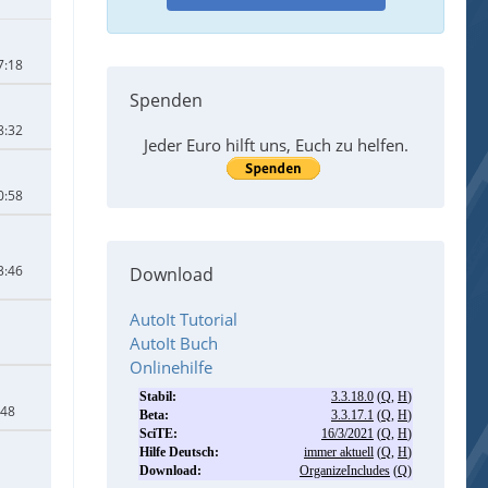
7:18
Spenden
8:32
Jeder Euro hilft uns, Euch zu helfen.
0:58
3:46
Download
AutoIt Tutorial
AutoIt Buch
Onlinehilfe
:48