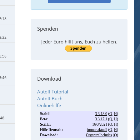
7:18
Spenden
8:32
Jeder Euro hilft uns, Euch zu helfen.
0:58
3:46
Download
AutoIt Tutorial
AutoIt Buch
Onlinehilfe
:48