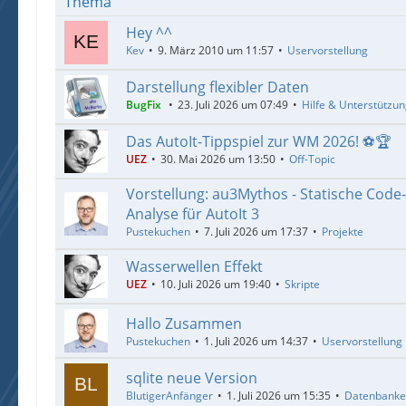
Thema
Hey ^^
Kev
9. März 2010 um 11:57
Uservorstellung
Darstellung flexibler Daten
BugFix
23. Juli 2026 um 07:49
Hilfe & Unterstützu
Das AutoIt-Tippspiel zur WM 2026! ⚽🏆
UEZ
30. Mai 2026 um 13:50
Off-Topic
Vorstellung: au3Mythos - Statische Code
Analyse für AutoIt 3
Pustekuchen
7. Juli 2026 um 17:37
Projekte
Wasserwellen Effekt
UEZ
10. Juli 2026 um 19:40
Skripte
Hallo Zusammen
Pustekuchen
1. Juli 2026 um 14:37
Uservorstellung
sqlite neue Version
BlutigerAnfänger
1. Juli 2026 um 15:35
Datenbank