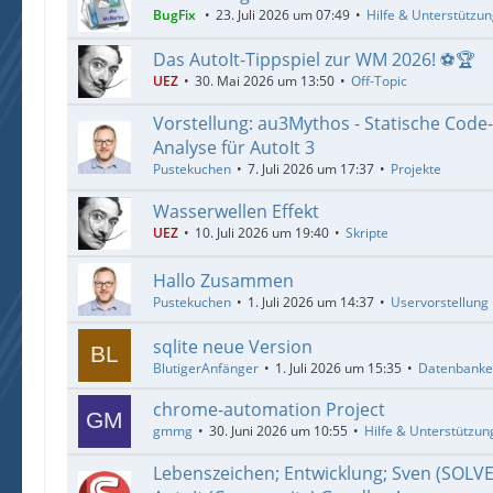
BugFix
23. Juli 2026 um 07:49
Hilfe & Unterstützu
Das AutoIt-Tippspiel zur WM 2026! ⚽🏆
UEZ
30. Mai 2026 um 13:50
Off-Topic
Vorstellung: au3Mythos - Statische Code
Analyse für AutoIt 3
Pustekuchen
7. Juli 2026 um 17:37
Projekte
Wasserwellen Effekt
UEZ
10. Juli 2026 um 19:40
Skripte
Hallo Zusammen
Pustekuchen
1. Juli 2026 um 14:37
Uservorstellung
sqlite neue Version
BlutigerAnfänger
1. Juli 2026 um 15:35
Datenbank
chrome-automation Project
gmmg
30. Juni 2026 um 10:55
Hilfe & Unterstützun
Lebenszeichen; Entwicklung; Sven (SOLV