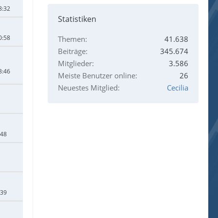
8:32
Statistiken
0:58
Themen
41.638
Beiträge
345.674
Mitglieder
3.586
3:46
Meiste Benutzer online
26
Neuestes Mitglied
Cecilia
:48
:39