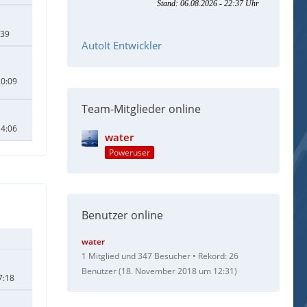
:39
AutoIt Entwickler
20:09
Team-Mitglieder online
14:06
water
Poweruser
Benutzer online
water
1 Mitglied und 347 Besucher
Rekord: 26
Benutzer (
18. November 2018 um 12:31
)
7:18