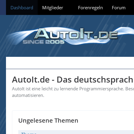
Dashboard
Mitglieder
Forenregeln
Forum
AutoIt.de - Das deutschsprac
AutoIt ist eine leicht zu lernende Programmiersprache. B
automatisieren.
Ungelesene Themen