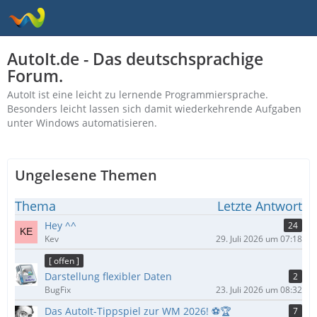
AutoIt.de - Das deutschsprachige
Forum.
AutoIt ist eine leicht zu lernende Programmiersprache.
Besonders leicht lassen sich damit wiederkehrende Aufgaben
unter Windows automatisieren.
Ungelesene Themen
Thema
Letzte Antwort
Hey ^^
24
Kev
29. Juli 2026 um 07:18
[ offen ]
Darstellung flexibler Daten
2
BugFix
23. Juli 2026 um 08:32
Das AutoIt-Tippspiel zur WM 2026! ⚽🏆
7