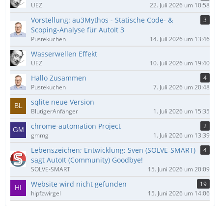
UEZ
22. Juli 2026 um 10:58
Vorstellung: au3Mythos - Statische Code- &
3
Scoping-Analyse für AutoIt 3
Pustekuchen
14. Juli 2026 um 13:46
Wasserwellen Effekt
UEZ
10. Juli 2026 um 19:40
Hallo Zusammen
4
Pustekuchen
7. Juli 2026 um 20:48
sqlite neue Version
BlutigerAnfänger
1. Juli 2026 um 15:35
chrome-automation Project
2
gmmg
1. Juli 2026 um 13:39
Lebenszeichen; Entwicklung; Sven (SOLVE-SMART)
4
sagt AutoIt (Community) Goodbye!
SOLVE-SMART
15. Juni 2026 um 20:09
Website wird nicht gefunden
19
hipfzwirgel
15. Juni 2026 um 14:06