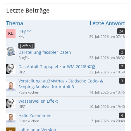
Letzte Beiträge
Thema
Letzte Antwort
Hey ^^
24
Kev
29. Juli 2026 um 07:18
[ offen ]
Darstellung flexibler Daten
2
BugFix
23. Juli 2026 um 08:32
Das AutoIt-Tippspiel zur WM 2026! ⚽🏆
7
UEZ
22. Juli 2026 um 10:58
Vorstellung: au3Mythos - Statische Code- &
3
Scoping-Analyse für AutoIt 3
Pustekuchen
14. Juli 2026 um 13:46
Wasserwellen Effekt
UEZ
10. Juli 2026 um 19:40
Hallo Zusammen
4
Pustekuchen
7. Juli 2026 um 20:48
sqlite neue Version