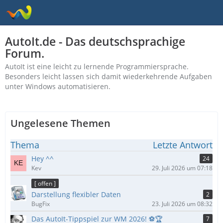
AutoIt.de - Das deutschsprachige
Forum.
AutoIt ist eine leicht zu lernende Programmiersprache.
Besonders leicht lassen sich damit wiederkehrende Aufgaben
unter Windows automatisieren.
Ungelesene Themen
Thema
Letzte Antwort
Hey ^^
24
Kev
29. Juli 2026 um 07:18
[ offen ]
Darstellung flexibler Daten
2
BugFix
23. Juli 2026 um 08:32
Das AutoIt-Tippspiel zur WM 2026! ⚽🏆
7