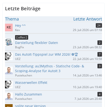
Letzte Beiträge
Thema
Letzte Antwort
Hey ^^
24
Kev
29. Juli 2026 um 07:18
[ offen ]
Darstellung flexibler Daten
2
BugFix
23. Juli 2026 um 08:32
Das AutoIt-Tippspiel zur WM 2026! ⚽🏆
7
UEZ
22. Juli 2026 um 10:58
Vorstellung: au3Mythos - Statische Code- &
3
Scoping-Analyse für AutoIt 3
Pustekuchen
14. Juli 2026 um 13:46
Wasserwellen Effekt
UEZ
10. Juli 2026 um 19:40
Hallo Zusammen
4
Pustekuchen
7. Juli 2026 um 20:48
sqlite neue Version