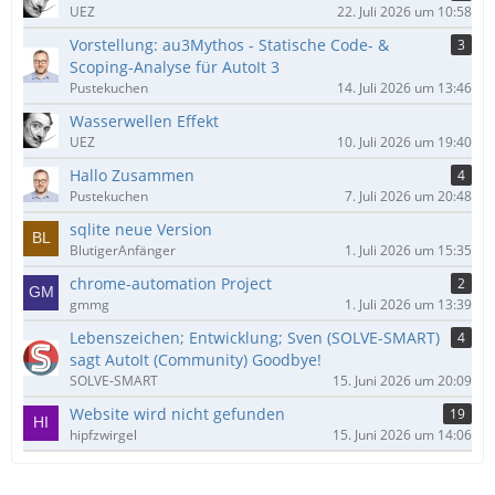
UEZ
22. Juli 2026 um 10:58
Vorstellung: au3Mythos - Statische Code- &
3
Scoping-Analyse für AutoIt 3
Pustekuchen
14. Juli 2026 um 13:46
Wasserwellen Effekt
UEZ
10. Juli 2026 um 19:40
Hallo Zusammen
4
Pustekuchen
7. Juli 2026 um 20:48
sqlite neue Version
BlutigerAnfänger
1. Juli 2026 um 15:35
chrome-automation Project
2
gmmg
1. Juli 2026 um 13:39
Lebenszeichen; Entwicklung; Sven (SOLVE-SMART)
4
sagt AutoIt (Community) Goodbye!
SOLVE-SMART
15. Juni 2026 um 20:09
Website wird nicht gefunden
19
hipfzwirgel
15. Juni 2026 um 14:06