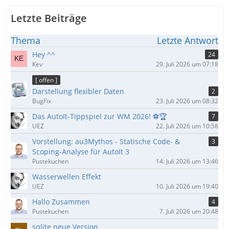
Letzte Beiträge
Thema
Letzte Antwort
Hey ^^
24
Kev
29. Juli 2026 um 07:18
[ offen ]
Darstellung flexibler Daten
2
BugFix
23. Juli 2026 um 08:32
Das AutoIt-Tippspiel zur WM 2026! ⚽🏆
7
UEZ
22. Juli 2026 um 10:58
Vorstellung: au3Mythos - Statische Code- &
3
Scoping-Analyse für AutoIt 3
Pustekuchen
14. Juli 2026 um 13:46
Wasserwellen Effekt
UEZ
10. Juli 2026 um 19:40
Hallo Zusammen
4
Pustekuchen
7. Juli 2026 um 20:48
sqlite neue Version