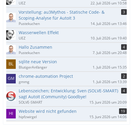
UEZ
22. Juli 2026 um 10:58
Vorstellung: au3Mythos - Statische Code- &
3
Scoping-Analyse für AutoIt 3
Pustekuchen
14. Juli 2026 um 13:46
Wasserwellen Effekt
UEZ
10. Juli 2026 um 19:40
Hallo Zusammen
4
Pustekuchen
7. Juli 2026 um 20:48
sqlite neue Version
BlutigerAnfänger
1. Juli 2026 um 15:35
chrome-automation Project
2
gmmg
1. Juli 2026 um 13:39
Lebenszeichen; Entwicklung; Sven (SOLVE-SMART)
4
sagt AutoIt (Community) Goodbye!
SOLVE-SMART
15. Juni 2026 um 20:09
Website wird nicht gefunden
19
hipfzwirgel
15. Juni 2026 um 14:06