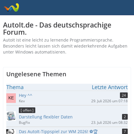
AutoIt.de - Das deutschsprachige
Forum.
AutoIt ist eine leicht zu lernende Programmiersprache.
Besonders leicht lassen sich damit wiederkehrende Aufgaben
unter Windows automatisieren.
Ungelesene Themen
Thema
Letzte Antwort
Hey ^^
24
Kev
29. Juli 2026 um 07:18
[ offen ]
Darstellung flexibler Daten
2
BugFix
23. Juli 2026 um 08:32
Das AutoIt-Tippspiel zur WM 2026! ⚽🏆
7