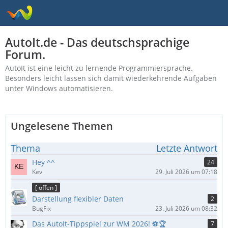
AutoIt.de - Das deutschsprachige
Forum.
AutoIt ist eine leicht zu lernende Programmiersprache.
Besonders leicht lassen sich damit wiederkehrende Aufgaben
unter Windows automatisieren.
Ungelesene Themen
Thema
Letzte Antwort
Hey ^^
24
Kev
29. Juli 2026 um 07:18
[ offen ]
Darstellung flexibler Daten
2
BugFix
23. Juli 2026 um 08:32
Das AutoIt-Tippspiel zur WM 2026! ⚽🏆
7