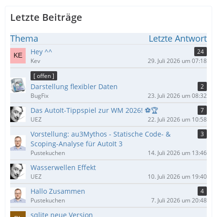
Letzte Beiträge
Thema
Letzte Antwort
Hey ^^
24
Kev
29. Juli 2026 um 07:18
[ offen ]
Darstellung flexibler Daten
2
BugFix
23. Juli 2026 um 08:32
Das AutoIt-Tippspiel zur WM 2026! ⚽🏆
7
UEZ
22. Juli 2026 um 10:58
Vorstellung: au3Mythos - Statische Code- &
3
Scoping-Analyse für AutoIt 3
Pustekuchen
14. Juli 2026 um 13:46
Wasserwellen Effekt
UEZ
10. Juli 2026 um 19:40
Hallo Zusammen
4
Pustekuchen
7. Juli 2026 um 20:48
sqlite neue Version