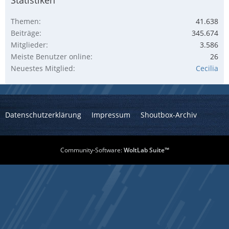
Themen
41.638
Beiträge
345.674
Mitglieder
3.586
Meiste Benutzer online
26
Neuestes Mitglied
Cecilia
Datenschutzerklärung
Impressum
Shoutbox-Archiv
Community-Software:
WoltLab Suite™