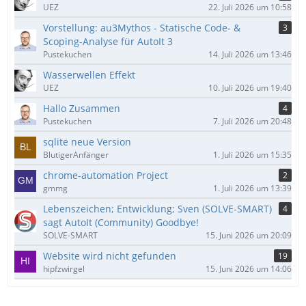
UEZ
22. Juli 2026 um 10:58
Vorstellung: au3Mythos - Statische Code- &
3
Scoping-Analyse für AutoIt 3
Pustekuchen
14. Juli 2026 um 13:46
Wasserwellen Effekt
UEZ
10. Juli 2026 um 19:40
Hallo Zusammen
4
Pustekuchen
7. Juli 2026 um 20:48
sqlite neue Version
BlutigerAnfänger
1. Juli 2026 um 15:35
chrome-automation Project
2
gmmg
1. Juli 2026 um 13:39
Lebenszeichen; Entwicklung; Sven (SOLVE-SMART)
4
sagt AutoIt (Community) Goodbye!
SOLVE-SMART
15. Juni 2026 um 20:09
Website wird nicht gefunden
19
hipfzwirgel
15. Juni 2026 um 14:06