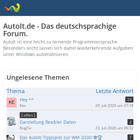
AutoIt.de - Das deutschsprachige
Forum.
AutoIt ist eine leicht zu lernende Programmiersprache.
Besonders leicht lassen sich damit wiederkehrende Aufgaben
unter Windows automatisieren.
Ungelesene Themen
Thema
Letzte Antwort
Hey ^^
24
Kev
29. Juli 2026 um 07:18
[ offen ]
Darstellung flexibler Daten
2
BugFix
23. Juli 2026 um 08:32
Das AutoIt-Tippspiel zur WM 2026! ⚽🏆
7