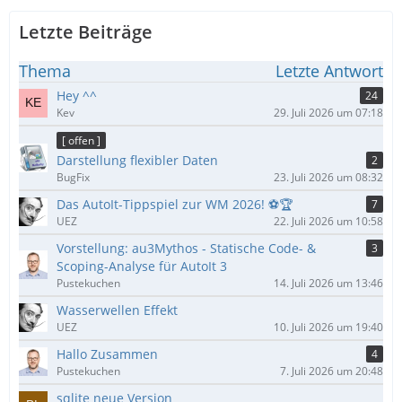
Letzte Beiträge
Thema
Letzte Antwort
Hey ^^
24
Kev
29. Juli 2026 um 07:18
[ offen ]
Darstellung flexibler Daten
2
BugFix
23. Juli 2026 um 08:32
Das AutoIt-Tippspiel zur WM 2026! ⚽🏆
7
UEZ
22. Juli 2026 um 10:58
Vorstellung: au3Mythos - Statische Code- &
3
Scoping-Analyse für AutoIt 3
Pustekuchen
14. Juli 2026 um 13:46
Wasserwellen Effekt
UEZ
10. Juli 2026 um 19:40
Hallo Zusammen
4
Pustekuchen
7. Juli 2026 um 20:48
sqlite neue Version