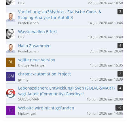
UEZ
22. Juli 2026 um 10:58
Vorstellung: au3Mythos - Statische Code- &
3
Scoping-Analyse für AutoIt 3
Pustekuchen
14. Juli 2026 um 13:46
Wasserwellen Effekt
UEZ
10. Juli 2026 um 19:40
Hallo Zusammen
4
Pustekuchen
7. Juli 2026 um 20:48
sqlite neue Version
BlutigerAnfänger
1. Juli 2026 um 15:35
chrome-automation Project
2
gmmg
1. Juli 2026 um 13:39
Lebenszeichen; Entwicklung; Sven (SOLVE-SMART)
4
sagt AutoIt (Community) Goodbye!
SOLVE-SMART
15. Juni 2026 um 20:09
Website wird nicht gefunden
19
hipfzwirgel
15. Juni 2026 um 14:06