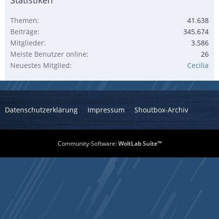
Themen
41.638
Beiträge
345.674
Mitglieder
3.586
Meiste Benutzer online
26
Neuestes Mitglied
Cecilia
Datenschutzerklärung
Impressum
Shoutbox-Archiv
Community-Software:
WoltLab Suite™