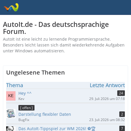
AutoIt.de - Das deutschsprachige
Forum.
AutoIt ist eine leicht zu lernende Programmiersprache.
Besonders leicht lassen sich damit wiederkehrende Aufgaben
unter Windows automatisieren.
Ungelesene Themen
Thema
Letzte Antwort
Hey ^^
24
Kev
29. Juli 2026 um 07:18
[ offen ]
Darstellung flexibler Daten
2
BugFix
23. Juli 2026 um 08:32
Das AutoIt-Tippspiel zur WM 2026! ⚽🏆
7