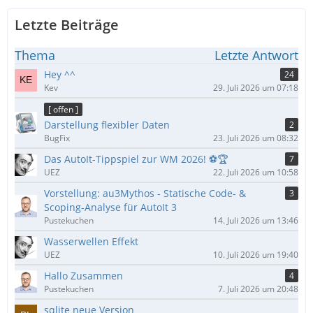
Letzte Beiträge
Thema
Letzte Antwort
Hey ^^
24
Kev
29. Juli 2026 um 07:18
[ offen ]
Darstellung flexibler Daten
2
BugFix
23. Juli 2026 um 08:32
Das AutoIt-Tippspiel zur WM 2026! ⚽🏆
7
UEZ
22. Juli 2026 um 10:58
Vorstellung: au3Mythos - Statische Code- &
3
Scoping-Analyse für AutoIt 3
Pustekuchen
14. Juli 2026 um 13:46
Wasserwellen Effekt
UEZ
10. Juli 2026 um 19:40
Hallo Zusammen
4
Pustekuchen
7. Juli 2026 um 20:48
sqlite neue Version