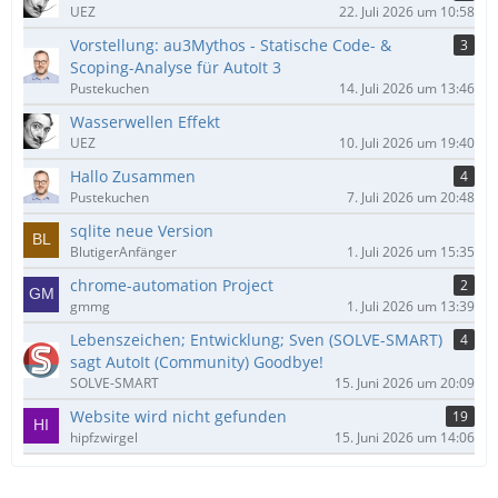
UEZ
22. Juli 2026 um 10:58
Vorstellung: au3Mythos - Statische Code- &
3
Scoping-Analyse für AutoIt 3
Pustekuchen
14. Juli 2026 um 13:46
Wasserwellen Effekt
UEZ
10. Juli 2026 um 19:40
Hallo Zusammen
4
Pustekuchen
7. Juli 2026 um 20:48
sqlite neue Version
BlutigerAnfänger
1. Juli 2026 um 15:35
chrome-automation Project
2
gmmg
1. Juli 2026 um 13:39
Lebenszeichen; Entwicklung; Sven (SOLVE-SMART)
4
sagt AutoIt (Community) Goodbye!
SOLVE-SMART
15. Juni 2026 um 20:09
Website wird nicht gefunden
19
hipfzwirgel
15. Juni 2026 um 14:06