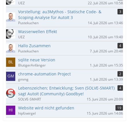
UEZ
22. Juli 2026 um 10:58
Vorstellung: au3Mythos - Statische Code- &
3
Scoping-Analyse für AutoIt 3
Pustekuchen
14. Juli 2026 um 13:46
Wasserwellen Effekt
UEZ
10. Juli 2026 um 19:40
Hallo Zusammen
4
Pustekuchen
7. Juli 2026 um 20:48
sqlite neue Version
BlutigerAnfänger
1. Juli 2026 um 15:35
chrome-automation Project
2
gmmg
1. Juli 2026 um 13:39
Lebenszeichen; Entwicklung; Sven (SOLVE-SMART)
4
sagt AutoIt (Community) Goodbye!
SOLVE-SMART
15. Juni 2026 um 20:09
Website wird nicht gefunden
19
hipfzwirgel
15. Juni 2026 um 14:06