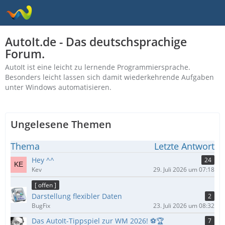
AutoIt.de - Das deutschsprachige
Forum.
AutoIt ist eine leicht zu lernende Programmiersprache.
Besonders leicht lassen sich damit wiederkehrende Aufgaben
unter Windows automatisieren.
Ungelesene Themen
Thema
Letzte Antwort
Hey ^^
24
Kev
29. Juli 2026 um 07:18
[ offen ]
Darstellung flexibler Daten
2
BugFix
23. Juli 2026 um 08:32
Das AutoIt-Tippspiel zur WM 2026! ⚽🏆
7