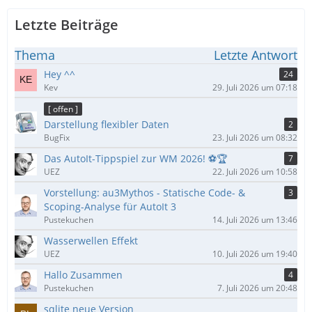
Letzte Beiträge
Thema
Letzte Antwort
Hey ^^
24
Kev
29. Juli 2026 um 07:18
[ offen ]
Darstellung flexibler Daten
2
BugFix
23. Juli 2026 um 08:32
Das AutoIt-Tippspiel zur WM 2026! ⚽🏆
7
UEZ
22. Juli 2026 um 10:58
Vorstellung: au3Mythos - Statische Code- &
3
Scoping-Analyse für AutoIt 3
Pustekuchen
14. Juli 2026 um 13:46
Wasserwellen Effekt
UEZ
10. Juli 2026 um 19:40
Hallo Zusammen
4
Pustekuchen
7. Juli 2026 um 20:48
sqlite neue Version