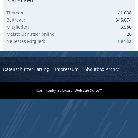
Themen
41.638
Beiträge
345.674
Mitglieder
3.586
Meiste Benutzer online
26
Neuestes Mitglied
Cecilia
Datenschutzerklärung
Impressum
Shoutbox-Archiv
Community-Software:
WoltLab Suite™