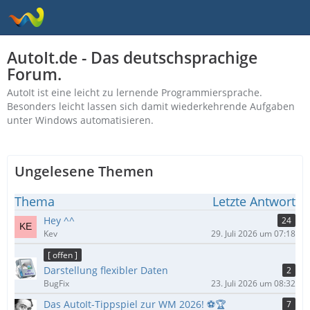
AutoIt.de - Das deutschsprachige
Forum.
AutoIt ist eine leicht zu lernende Programmiersprache.
Besonders leicht lassen sich damit wiederkehrende Aufgaben
unter Windows automatisieren.
Ungelesene Themen
Thema
Letzte Antwort
Hey ^^
24
Kev
29. Juli 2026 um 07:18
[ offen ]
Darstellung flexibler Daten
2
BugFix
23. Juli 2026 um 08:32
Das AutoIt-Tippspiel zur WM 2026! ⚽🏆
7