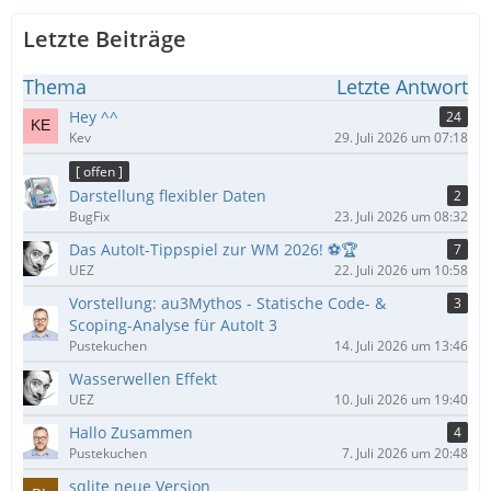
Letzte Beiträge
Thema
Letzte Antwort
Hey ^^
24
Kev
29. Juli 2026 um 07:18
[ offen ]
Darstellung flexibler Daten
2
BugFix
23. Juli 2026 um 08:32
Das AutoIt-Tippspiel zur WM 2026! ⚽🏆
7
UEZ
22. Juli 2026 um 10:58
Vorstellung: au3Mythos - Statische Code- &
3
Scoping-Analyse für AutoIt 3
Pustekuchen
14. Juli 2026 um 13:46
Wasserwellen Effekt
UEZ
10. Juli 2026 um 19:40
Hallo Zusammen
4
Pustekuchen
7. Juli 2026 um 20:48
sqlite neue Version