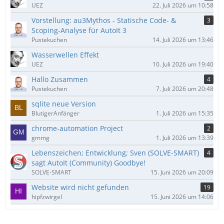
UEZ
22. Juli 2026 um 10:58
Vorstellung: au3Mythos - Statische Code- &
3
Scoping-Analyse für AutoIt 3
Pustekuchen
14. Juli 2026 um 13:46
Wasserwellen Effekt
UEZ
10. Juli 2026 um 19:40
Hallo Zusammen
4
Pustekuchen
7. Juli 2026 um 20:48
sqlite neue Version
BlutigerAnfänger
1. Juli 2026 um 15:35
chrome-automation Project
2
gmmg
1. Juli 2026 um 13:39
Lebenszeichen; Entwicklung; Sven (SOLVE-SMART)
4
sagt AutoIt (Community) Goodbye!
SOLVE-SMART
15. Juni 2026 um 20:09
Website wird nicht gefunden
19
hipfzwirgel
15. Juni 2026 um 14:06