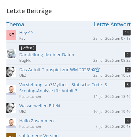
Letzte Beiträge
Thema
Letzte Antwort
Hey ^^
24
Kev
29. Juli 2026 um 07:18
[ offen ]
Darstellung flexibler Daten
2
BugFix
23. Juli 2026 um 08:32
Das AutoIt-Tippspiel zur WM 2026! ⚽🏆
7
UEZ
22. Juli 2026 um 10:58
Vorstellung: au3Mythos - Statische Code- &
3
Scoping-Analyse für AutoIt 3
Pustekuchen
14. Juli 2026 um 13:46
Wasserwellen Effekt
UEZ
10. Juli 2026 um 19:40
Hallo Zusammen
4
Pustekuchen
7. Juli 2026 um 20:48
sqlite neue Version