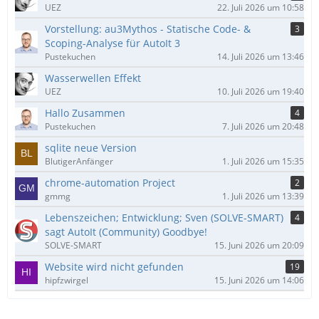
UEZ
22. Juli 2026 um 10:58
Vorstellung: au3Mythos - Statische Code- &
3
Scoping-Analyse für AutoIt 3
Pustekuchen
14. Juli 2026 um 13:46
Wasserwellen Effekt
UEZ
10. Juli 2026 um 19:40
Hallo Zusammen
4
Pustekuchen
7. Juli 2026 um 20:48
sqlite neue Version
BlutigerAnfänger
1. Juli 2026 um 15:35
chrome-automation Project
2
gmmg
1. Juli 2026 um 13:39
Lebenszeichen; Entwicklung; Sven (SOLVE-SMART)
4
sagt AutoIt (Community) Goodbye!
SOLVE-SMART
15. Juni 2026 um 20:09
Website wird nicht gefunden
19
hipfzwirgel
15. Juni 2026 um 14:06