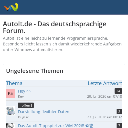
AutoIt.de - Das deutschsprachige
Forum.
AutoIt ist eine leicht zu lernende Programmiersprache.
Besonders leicht lassen sich damit wiederkehrende Aufgaben
unter Windows automatisieren.
Ungelesene Themen
Thema
Letzte Antwort
Hey ^^
24
Kev
29. Juli 2026 um 07:18
[ offen ]
Darstellung flexibler Daten
2
BugFix
23. Juli 2026 um 08:32
Das AutoIt-Tippspiel zur WM 2026! ⚽🏆
7