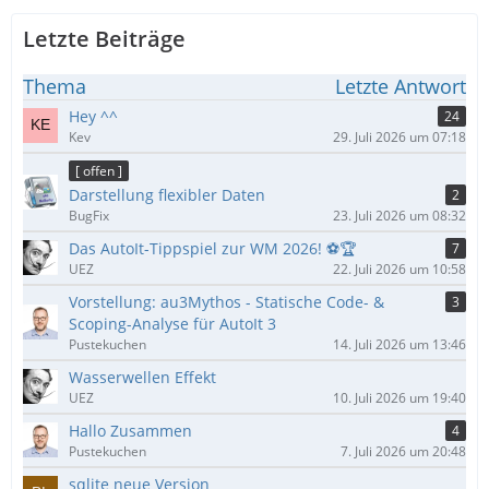
Letzte Beiträge
Thema
Letzte Antwort
Hey ^^
24
Kev
29. Juli 2026 um 07:18
[ offen ]
Darstellung flexibler Daten
2
BugFix
23. Juli 2026 um 08:32
Das AutoIt-Tippspiel zur WM 2026! ⚽🏆
7
UEZ
22. Juli 2026 um 10:58
Vorstellung: au3Mythos - Statische Code- &
3
Scoping-Analyse für AutoIt 3
Pustekuchen
14. Juli 2026 um 13:46
Wasserwellen Effekt
UEZ
10. Juli 2026 um 19:40
Hallo Zusammen
4
Pustekuchen
7. Juli 2026 um 20:48
sqlite neue Version