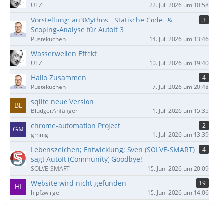
UEZ
22. Juli 2026 um 10:58
Vorstellung: au3Mythos - Statische Code- &
3
Scoping-Analyse für AutoIt 3
Pustekuchen
14. Juli 2026 um 13:46
Wasserwellen Effekt
UEZ
10. Juli 2026 um 19:40
Hallo Zusammen
4
Pustekuchen
7. Juli 2026 um 20:48
sqlite neue Version
BlutigerAnfänger
1. Juli 2026 um 15:35
chrome-automation Project
2
gmmg
1. Juli 2026 um 13:39
Lebenszeichen; Entwicklung; Sven (SOLVE-SMART)
4
sagt AutoIt (Community) Goodbye!
SOLVE-SMART
15. Juni 2026 um 20:09
Website wird nicht gefunden
19
hipfzwirgel
15. Juni 2026 um 14:06