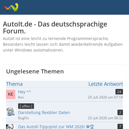
AutoIt.de - Das deutschsprachige
Forum.
AutoIt ist eine leicht zu lernende Programmiersprache.
Besonders leicht lassen sich damit wiederkehrende Aufgaben
unter Windows automatisieren.
Ungelesene Themen
Thema
Letzte Antwort
Hey ^^
24
Kev
29. Juli 2026 um 07:18
[ offen ]
Darstellung flexibler Daten
2
BugFix
23. Juli 2026 um 08:32
Das AutoIt-Tippspiel zur WM 2026! ⚽🏆
7