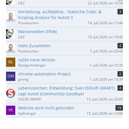
UEZ
22. Juli 2026 um 10:58
Vorstellung: au3Mythos - Statische Code- &
3
Scoping-Analyse für AutoIt 3
Pustekuchen
14. Juli 2026 um 13:46
Wasserwellen Effekt
UEZ
10. Juli 2026 um 19:40
Hallo Zusammen
4
Pustekuchen
7. Juli 2026 um 20:48
sqlite neue Version
BlutigerAnfänger
1. Juli 2026 um 15:35
chrome-automation Project
2
gmmg
1. Juli 2026 um 13:39
Lebenszeichen; Entwicklung; Sven (SOLVE-SMART)
4
sagt AutoIt (Community) Goodbye!
SOLVE-SMART
15. Juni 2026 um 20:09
Website wird nicht gefunden
19
hipfzwirgel
15. Juni 2026 um 14:06