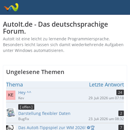
AutoIt.de - Das deutschsprachige
Forum.
AutoIt ist eine leicht zu lernende Programmiersprache.
Besonders leicht lassen sich damit wiederkehrende Aufgaben
unter Windows automatisieren.
Ungelesene Themen
Thema
Letzte Antwort
Hey ^^
24
Kev
29. Juli 2026 um 07:18
[ offen ]
Darstellung flexibler Daten
2
BugFix
23. Juli 2026 um 08:32
Das AutoIt-Tippspiel zur WM 2026! ⚽🏆
7