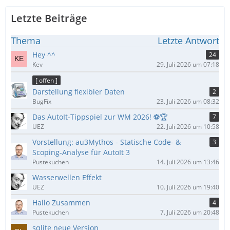
Letzte Beiträge
Thema
Letzte Antwort
Hey ^^
24
Kev
29. Juli 2026 um 07:18
[ offen ]
Darstellung flexibler Daten
2
BugFix
23. Juli 2026 um 08:32
Das AutoIt-Tippspiel zur WM 2026! ⚽🏆
7
UEZ
22. Juli 2026 um 10:58
Vorstellung: au3Mythos - Statische Code- &
3
Scoping-Analyse für AutoIt 3
Pustekuchen
14. Juli 2026 um 13:46
Wasserwellen Effekt
UEZ
10. Juli 2026 um 19:40
Hallo Zusammen
4
Pustekuchen
7. Juli 2026 um 20:48
sqlite neue Version