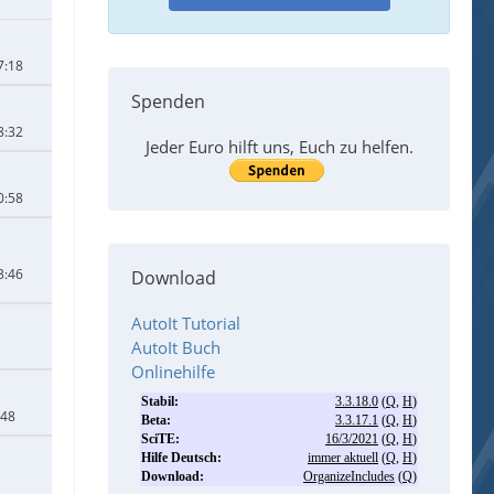
7:18
Spenden
8:32
Jeder Euro hilft uns, Euch zu helfen.
0:58
3:46
Download
AutoIt Tutorial
AutoIt Buch
Onlinehilfe
:48