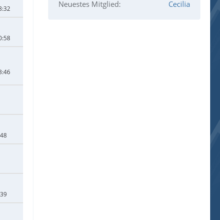
Neuestes Mitglied
Cecilia
8:32
0:58
3:46
:48
:39