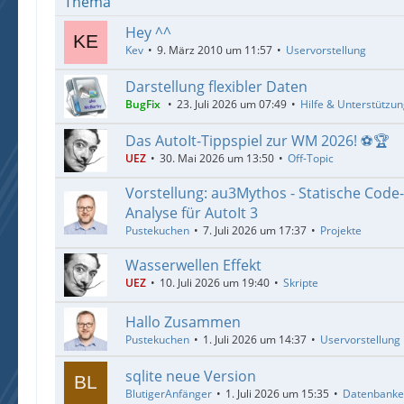
Thema
Hey ^^
Kev
9. März 2010 um 11:57
Uservorstellung
Darstellung flexibler Daten
BugFix
23. Juli 2026 um 07:49
Hilfe & Unterstützu
Das AutoIt-Tippspiel zur WM 2026! ⚽🏆
UEZ
30. Mai 2026 um 13:50
Off-Topic
Vorstellung: au3Mythos - Statische Code
Analyse für AutoIt 3
Pustekuchen
7. Juli 2026 um 17:37
Projekte
Wasserwellen Effekt
UEZ
10. Juli 2026 um 19:40
Skripte
Hallo Zusammen
Pustekuchen
1. Juli 2026 um 14:37
Uservorstellung
sqlite neue Version
BlutigerAnfänger
1. Juli 2026 um 15:35
Datenbank