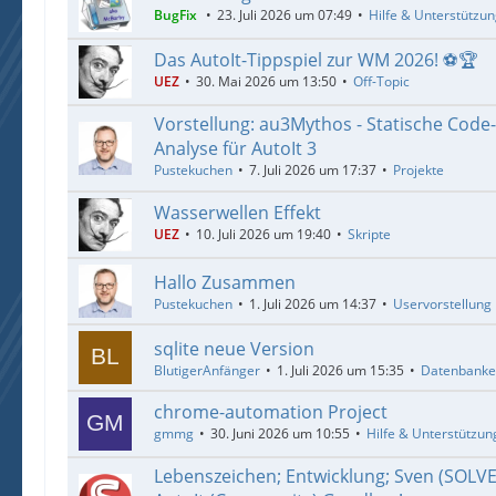
BugFix
23. Juli 2026 um 07:49
Hilfe & Unterstützu
Das AutoIt-Tippspiel zur WM 2026! ⚽🏆
UEZ
30. Mai 2026 um 13:50
Off-Topic
Vorstellung: au3Mythos - Statische Code
Analyse für AutoIt 3
Pustekuchen
7. Juli 2026 um 17:37
Projekte
Wasserwellen Effekt
UEZ
10. Juli 2026 um 19:40
Skripte
Hallo Zusammen
Pustekuchen
1. Juli 2026 um 14:37
Uservorstellung
sqlite neue Version
BlutigerAnfänger
1. Juli 2026 um 15:35
Datenbank
chrome-automation Project
gmmg
30. Juni 2026 um 10:55
Hilfe & Unterstützun
Lebenszeichen; Entwicklung; Sven (SOLV