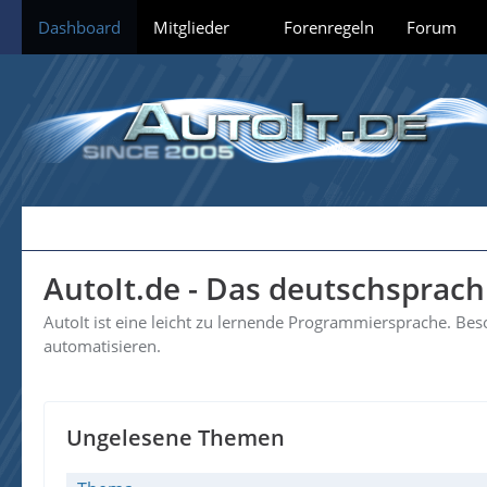
Dashboard
Mitglieder
Forenregeln
Forum
AutoIt.de - Das deutschsprac
AutoIt ist eine leicht zu lernende Programmiersprache. B
automatisieren.
Ungelesene Themen