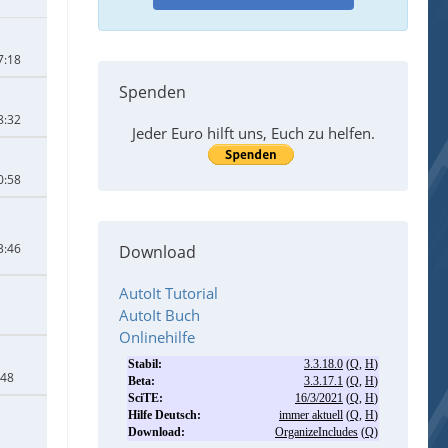
7:18
Spenden
8:32
Jeder Euro hilft uns, Euch zu helfen.
0:58
3:46
Download
AutoIt Tutorial
AutoIt Buch
Onlinehilfe
:48