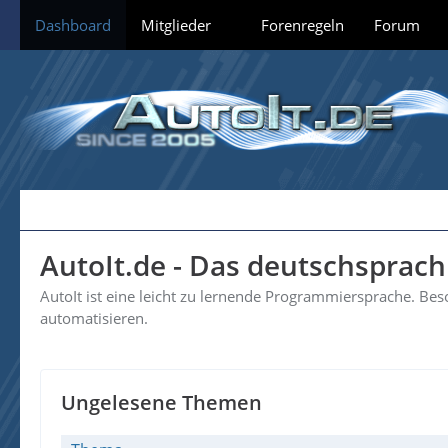
Dashboard
Mitglieder
Forenregeln
Forum
AutoIt.de - Das deutschsprac
AutoIt ist eine leicht zu lernende Programmiersprache. B
automatisieren.
Ungelesene Themen