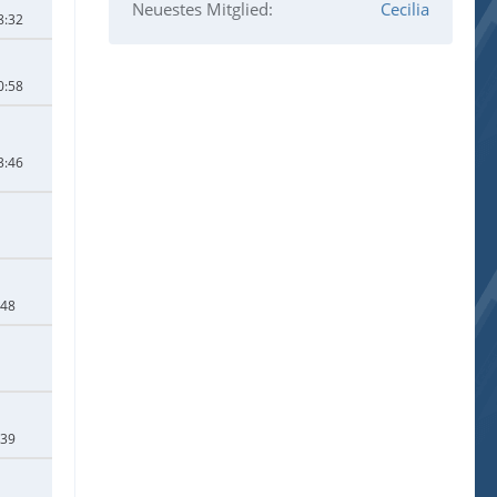
Neuestes Mitglied
Cecilia
8:32
0:58
3:46
:48
:39