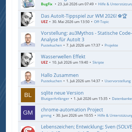
BugFix
23. Juli 2026 um 07:49
Hilfe & Unterstützu
Das AutoIt-Tippspiel zur WM 2026! ⚽🏆
UEZ
30. Mai 2026 um 13:50
Off-Topic
Vorstellung: au3Mythos - Statische Code
Analyse für AutoIt 3
Pustekuchen
7. Juli 2026 um 17:37
Projekte
Wasserwellen Effekt
UEZ
10. Juli 2026 um 19:40
Skripte
Hallo Zusammen
Pustekuchen
1. Juli 2026 um 14:37
Uservorstellung
sqlite neue Version
BlutigerAnfänger
1. Juli 2026 um 15:35
Datenbank
chrome-automation Project
gmmg
30. Juni 2026 um 10:55
Hilfe & Unterstützun
Lebenszeichen; Entwicklung; Sven (SOLV