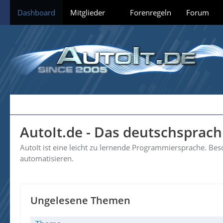
Dashboard
Mitglieder
Forenregeln
Forum
AutoIt.de - Das deutschsprac
AutoIt ist eine leicht zu lernende Programmiersprache. B
automatisieren.
Ungelesene Themen