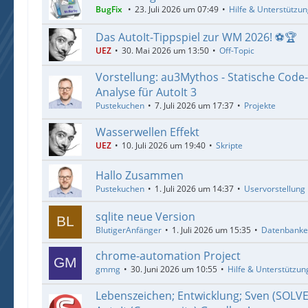
BugFix
23. Juli 2026 um 07:49
Hilfe & Unterstützu
Das AutoIt-Tippspiel zur WM 2026! ⚽🏆
UEZ
30. Mai 2026 um 13:50
Off-Topic
Vorstellung: au3Mythos - Statische Code
Analyse für AutoIt 3
Pustekuchen
7. Juli 2026 um 17:37
Projekte
Wasserwellen Effekt
UEZ
10. Juli 2026 um 19:40
Skripte
Hallo Zusammen
Pustekuchen
1. Juli 2026 um 14:37
Uservorstellung
sqlite neue Version
BlutigerAnfänger
1. Juli 2026 um 15:35
Datenbank
chrome-automation Project
gmmg
30. Juni 2026 um 10:55
Hilfe & Unterstützun
Lebenszeichen; Entwicklung; Sven (SOLV