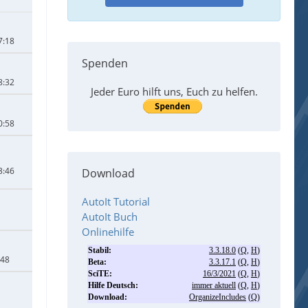
7:18
Spenden
8:32
Jeder Euro hilft uns, Euch zu helfen.
0:58
3:46
Download
AutoIt Tutorial
AutoIt Buch
Onlinehilfe
:48