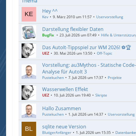
Thema
Hey ^^
Kev
9. März 2010 um 11:57
Uservorstellung
Darstellung flexibler Daten
BugFix
23. Juli 2026 um 07:49
Hilfe & Unterstützu
Das AutoIt-Tippspiel zur WM 2026! ⚽🏆
UEZ
30. Mai 2026 um 13:50
Off-Topic
Vorstellung: au3Mythos - Statische Code
Analyse für AutoIt 3
Pustekuchen
7. Juli 2026 um 17:37
Projekte
Wasserwellen Effekt
UEZ
10. Juli 2026 um 19:40
Skripte
Hallo Zusammen
Pustekuchen
1. Juli 2026 um 14:37
Uservorstellung
sqlite neue Version
BlutigerAnfänger
1. Juli 2026 um 15:35
Datenbank