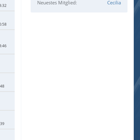
Neuestes Mitglied
Cecilia
8:32
0:58
3:46
:48
:39