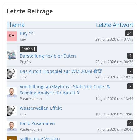
Letzte Beiträge
Thema
Letzte Antwort
Hey ^^
24
Kev
29. Juli 2026 um 07:18
[ offen ]
Darstellung flexibler Daten
2
BugFix
23. Juli 2026 um 08:32
Das AutoIt-Tippspiel zur WM 2026! ⚽🏆
7
UEZ
22. Juli 2026 um 10:58
Vorstellung: au3Mythos - Statische Code- &
3
Scoping-Analyse für AutoIt 3
Pustekuchen
14. Juli 2026 um 13:46
Wasserwellen Effekt
UEZ
10. Juli 2026 um 19:40
Hallo Zusammen
4
Pustekuchen
7. Juli 2026 um 20:48
sqlite neue Version