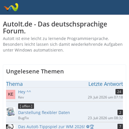
AutoIt.de - Das deutschsprachige
Forum.
AutoIt ist eine leicht zu lernende Programmiersprache.
Besonders leicht lassen sich damit wiederkehrende Aufgaben
unter Windows automatisieren.
Ungelesene Themen
Thema
Letzte Antwort
Hey ^^
24
Kev
29. Juli 2026 um 07:18
[ offen ]
Darstellung flexibler Daten
2
BugFix
23. Juli 2026 um 08:32
Das AutoIt-Tippspiel zur WM 2026! ⚽🏆
7