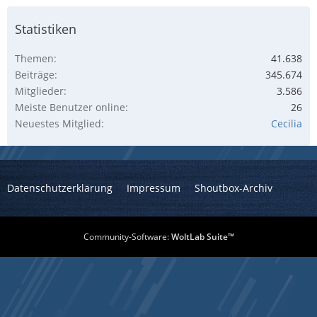
Statistiken
Themen
41.638
Beiträge
345.674
Mitglieder
3.586
Meiste Benutzer online
26
Neuestes Mitglied
Cecilia
Datenschutzerklärung
Impressum
Shoutbox-Archiv
Community-Software:
WoltLab Suite™