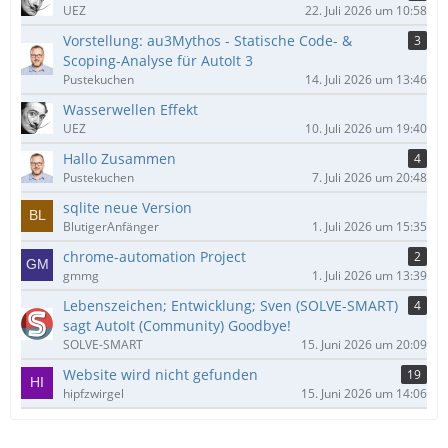
UEZ
22. Juli 2026 um 10:58
Vorstellung: au3Mythos - Statische Code- &
3
Scoping-Analyse für AutoIt 3
Pustekuchen
14. Juli 2026 um 13:46
Wasserwellen Effekt
UEZ
10. Juli 2026 um 19:40
Hallo Zusammen
4
Pustekuchen
7. Juli 2026 um 20:48
sqlite neue Version
BlutigerAnfänger
1. Juli 2026 um 15:35
chrome-automation Project
2
gmmg
1. Juli 2026 um 13:39
Lebenszeichen; Entwicklung; Sven (SOLVE-SMART)
4
sagt AutoIt (Community) Goodbye!
SOLVE-SMART
15. Juni 2026 um 20:09
Website wird nicht gefunden
19
hipfzwirgel
15. Juni 2026 um 14:06