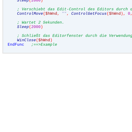
Sleep
(
2000
)
; Verschiebt das Edit-Control des Editors durch 
ControlMove
(
$hWnd
,
""
,
ControlGetFocus
(
$hWnd
),
0
; Wartet 2 Sekunden.
Sleep
(
2000
)
; Schließt das Editorfenster durch die Verwendun
WinClose
(
$hWnd
)
EndFunc
;==>Example