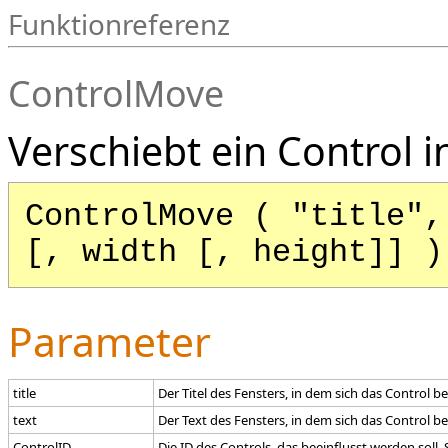
Funktionreferenz
ControlMove
Verschiebt ein Control i
ControlMove ( "title",
[, width [, height]] )
Parameter
title
Der Titel des Fensters, in dem sich das Control be
text
Der Text des Fensters, in dem sich das Control be
ControlID
Die ID des Controls, das beeinflusst werden soll.