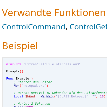
Verwandte Funktionen
ControlCommand
,
ControlGe
Beispiel
#include
"Extras\HelpFileInternals.au3"
Example
()
Func
 Example
()
; Startet den Editor
Run
(
"notepad.exe"
)
; Wartet maximal 10 Sekunden bis das Editorfenst
Local
$hWnd
=
WinWait
(
"[CLASS:Notepad]"
,
""
,
10
)
; Wartet 2 Sekunden.