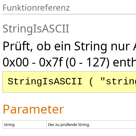
Funktionreferenz
StringIsASCII
Prüft, ob ein String nur
0x00 - 0x7f (0 - 127) enth
StringIsASCII ( "strin
Parameter
string
Der zu prüfende String.