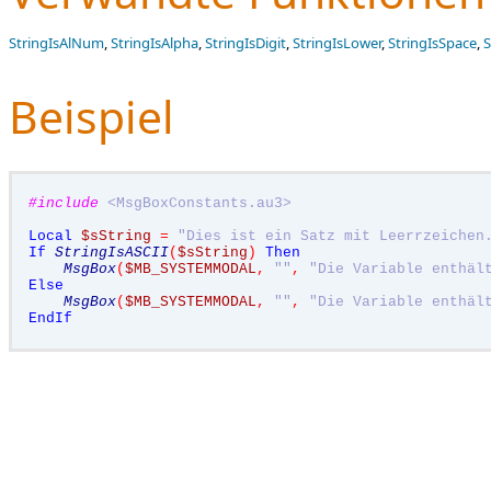
StringIsAlNum
,
StringIsAlpha
,
StringIsDigit
,
StringIsLower
,
StringIsSpace
,
S
Beispiel
#include
<MsgBoxConstants.au3>
Local
$sString
=
"Dies ist ein Satz mit Leerrzeichen
If
StringIsASCII
(
$sString
)
Then
MsgBox
(
$MB_SYSTEMMODAL
,
""
,
"Die Variable enthäl
Else
MsgBox
(
$MB_SYSTEMMODAL
,
""
,
"Die Variable enthäl
EndIf