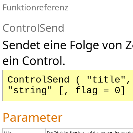
Funktionreferenz
ControlSend
Sendet eine Folge von Z
ein Control.
ControlSend ( "title",
"string" [, flag = 0] 
Parameter
title
Der Titel des Fensters, auf das zugegriffen werde