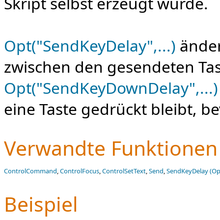
Skript selbst erzeugt wurde.
Opt("SendKeyDelay",...)
änder
zwischen den gesendeten Tas
Opt("SendKeyDownDelay",...)
eine Taste gedrückt bleibt, be
Verwandte Funktionen
ControlCommand
,
ControlFocus
,
ControlSetText
,
Send
,
SendKeyDelay (Op
Beispiel