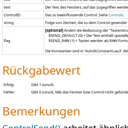
text
Der Text des Fensters, auf das zugegriffen werden
ControlID
Das zu beeinflussende Control. Siehe
Controls
.
string
Folge von Zeichen, die zu dem Control gesendet 
[optional]
Ändert die Bedeutung der "Tastendrü
$SEND_DEFAULT (0) = Der Text enthält spezielle
flag
$SEND_RAW (1) = Tasten werden als RAW-Format
Die Konstanten sind in "AutoItConstants.au3" def
Rückgabewert
Erfolg:
Gibt 1 zurück.
Fehler:
Gibt 0 zurück, falls das Fenster bzw. Control nicht gefun
Bemerkungen
ControlSend()
arbeitet ähnlic