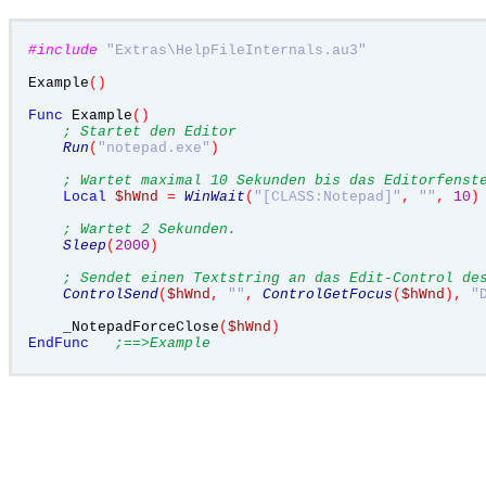
#include
"Extras\HelpFileInternals.au3"
Example
()
Func
 Example
()
; Startet den Editor
Run
(
"notepad.exe"
)
; Wartet maximal 10 Sekunden bis das Editorfenst
Local
$hWnd
=
WinWait
(
"[CLASS:Notepad]"
,
""
,
10
)
; Wartet 2 Sekunden.
Sleep
(
2000
)
; Sendet einen Textstring an das Edit-Control de
ControlSend
(
$hWnd
,
""
,
ControlGetFocus
(
$hWnd
),
"
    _NotepadForceClose
(
$hWnd
)
EndFunc
;==>Example