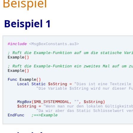
Beispiel
Beispiel 1
#include
<MsgBoxConstants.au3>
; Ruft die Example-Funktion auf um die statische Var
Example
()
; Ruft die Example-Funktion ein zweites Mal auf um z
Example
()
Func
 Example
()
Local
Static
$sString
=
"Dies ist eine Textzeile
"Die Variable $sString wird nur dieser F
MsgBox
(
$MB_SYSTEMMODAL
,
""
,
$sString
)
$sString
=
"Wenn man nur den lokalen Gültigkeits
"Da wir aber das Static Schlüsselwort ve
EndFunc
;==>Example