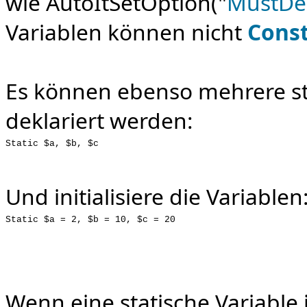
wie AutoItSetOption("
MustDe
Variablen können nicht
Cons
Es können ebenso mehrere sta
deklariert werden:
Static $a, $b, $c
Und initialisiere die Variablen
Static $a = 2, $b = 10, $c = 20
Wenn eine statische Variable i