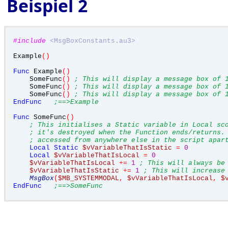
Beispiel 2
#include
<MsgBoxConstants.au3>
Example
()
Func
 Example
()
    SomeFunc
()
; This will display a message box of 
    SomeFunc
()
; This will display a message box of 
    SomeFunc
()
; This will display a message box of 
EndFunc
;==>Example
Func
 SomeFunc
()
; This initialises a Static variable in Local sc
; it's destroyed when the Function ends/returns.
; accessed from anywhere else in the script apar
Local
Static
$vVariableThatIsStatic
=
0
Local
$vVariableThatIsLocal
=
0
$vVariableThatIsLocal
+=
1
; This will always be
$vVariableThatIsStatic
+=
1
; This will increase
MsgBox
(
$MB_SYSTEMMODAL
,
$vVariableThatIsLocal
,
$
EndFunc
;==>SomeFunc