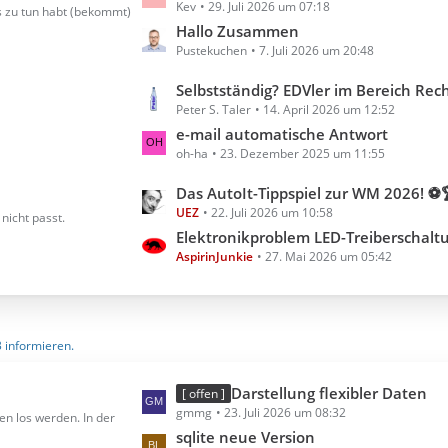
Kev
29. Juli 2026 um 07:18
e
s zu tun habt (bekommt)
t
Hallo Zusammen
Pustekuchen
7. Juli 2026 um 20:48
z
t
L
Selbstständig? EDVler im Bereich Rechnungserste
e
Peter S. Taler
14. April 2026 um 12:52
e
B
t
e-mail automatische Antwort
e
oh-ha
23. Dezember 2025 um 11:55
z
i
t
t
L
Das AutoIt-Tippspiel zur WM 2026! ⚽
e
r
UEZ
22. Juli 2026 um 10:58
e
nicht passt.
B
ä
t
Elektronikproblem LED-Treiberschalt
e
g
AspirinJunkie
27. Mai 2026 um 05:42
z
i
e
t
t
e
r
B
ä
3 informieren.
e
g
i
e
t
L
Darstellung flexibler Daten
[ offen ]
r
gmmg
23. Juli 2026 um 08:32
e
en los werden. In der
ä
t
sqlite neue Version