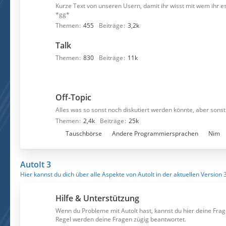
Kurze Text von unseren Usern, damit ihr wisst mit wem ihr e
*gg*
Themen
455
Beiträge
3,2k
Talk
Themen
830
Beiträge
11k
Off-Topic
Alles was so sonst noch diskutiert werden könnte, aber sonst 
Themen
2,4k
Beiträge
25k
U
Tauschbörse
Andere Programmiersprachen
Nim
n
t
AutoIt 3
e
Hier kannst du dich über alle Aspekte von AutoIt in der aktuellen Version 
r
f
Hilfe & Unterstützung
o
r
Wenn du Probleme mit AutoIt hast, kannst du hier deine Frag
Regel werden deine Fragen zügig beantwortet.
e