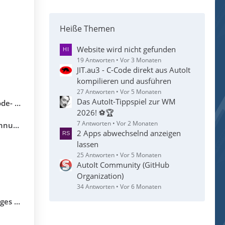
Heiße Themen
Website wird nicht gefunden
19 Antworten
Vor 3 Monaten
JIT.au3 - C-Code direkt aus AutoIt
kompilieren und ausführen
27 Antworten
Vor 5 Monaten
Das AutoIt-Tippspiel zur WM
utoIt 3
2026! ⚽🏆
7 Antworten
Vor 2 Monaten
utoIt
2 Apps abwechselnd anzeigen
lassen
25 Antworten
Vor 5 Monaten
AutoIt Community (GitHub
Organization)
34 Antworten
Vor 6 Monaten
it SAP)