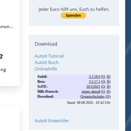
Jeder Euro hilft uns, Euch zu helfen.
llung?
Download
AutoIt Tutorial
🏆
AutoIt Buch
Onlinehilfe
ung
AutoIt Entwickler