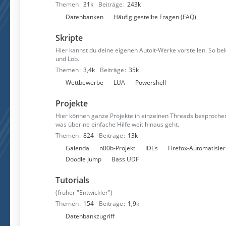
Themen
31k
Beiträge
243k
n
U
Datenbanken
Häufig gestellte Fragen (FAQ)
n
Skripte
t
e
Hier kannst du deine eigenen AutoIt-Werke vorstellen. So 
und Lob.
r
Themen
3,4k
Beiträge
35k
f
U
Wettbewerbe
LUA
Powershell
o
n
r
Projekte
t
e
e
n
Hier können ganze Projekte in einzelnen Threads besprochen
was über ne einfache Hilfe weit hinaus geht.
r
Themen
824
Beiträge
13k
f
U
Galenda
n00b-Projekt
IDEs
Firefox-Automatisie
o
n
Doodle Jump
Bass UDF
r
t
e
Tutorials
e
n
r
(früher "Entwickler")
f
Themen
154
Beiträge
1,9k
o
U
Datenbankzugriff
r