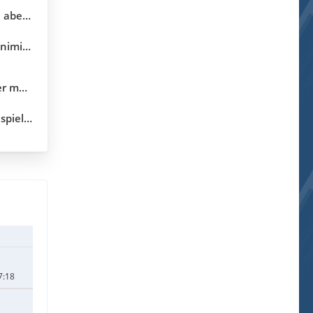
ekunden
erung
5.10.04)
.3.18.0)
7:18