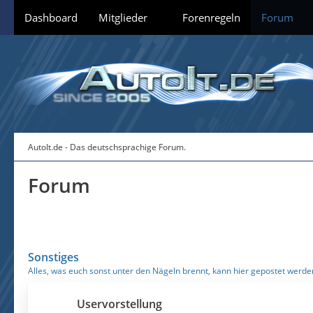
Dashboard
Mitglieder
Forenregeln
Forum
AutoIt.de - Das deutschsprachige Forum.
Forum
Sonstiges
Alles, was euch sonst unter den Nägeln brennt, kann hier gepostet werde
Uservorstellung