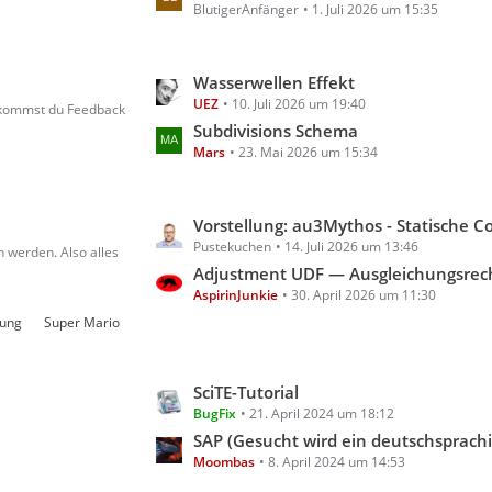
g
BlutigerAnfänger
1. Juli 2026 um 15:35
z
e
t
e
L
Wasserwellen Effekt
B
UEZ
10. Juli 2026 um 19:40
e
e
bekommst du Feedback
t
Subdivisions Schema
i
Mars
23. Mai 2026 um 15:34
z
t
t
r
e
ä
L
Vorstellung: au3Mythos - Statische Code- & Scoping-Analyse für A
B
g
Pustekuchen
14. Juli 2026 um 13:46
e
e
 werden. Also alles
e
t
Adjustment UDF — Ausgleichungsrechnung für A
i
AspirinJunkie
30. April 2026 um 11:30
z
t
t
rung
Super Mario
r
e
ä
B
g
L
SciTE-Tutorial
e
e
BugFix
21. April 2024 um 18:12
e
i
t
SAP (Gesucht wird ein deutschsprachiges Tutorial für AutoIt m
t
Moombas
8. April 2024 um 14:53
z
r
t
ä