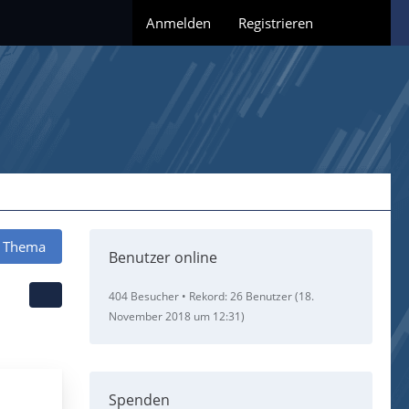
Anmelden
Registrieren
 Thema
Benutzer online
404 Besucher
Rekord: 26 Benutzer (
18.
November 2018 um 12:31
)
Spenden