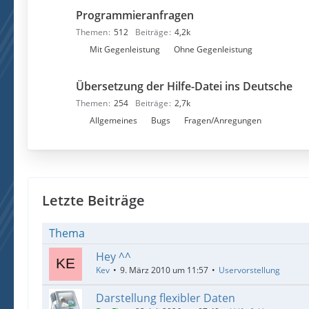
n
e
Programmieranfragen
t
n
e
Themen
512
Beiträge
4,2k
r
U
Mit Gegenleistung
Ohne Gegenleistung
f
n
o
t
Übersetzung der Hilfe-Datei ins Deutsche
r
e
Themen
254
Beiträge
2,7k
e
r
U
Allgemeines
Bugs
Fragen/Anregungen
n
f
n
o
t
r
e
e
r
n
f
Letzte Beiträge
o
r
Thema
e
Hey ^^
n
Kev
9. März 2010 um 11:57
Uservorstellung
Darstellung flexibler Daten