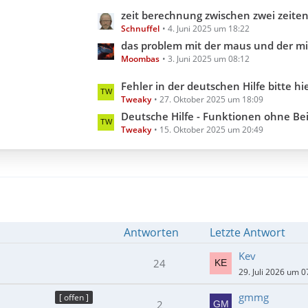
e
g
L
zeit berechnung zwischen zwei zeiten aber inklusive millis
B
e
Schnuffel
4. Juni 2025 um 18:22
e
e
t
das problem mit der maus und der minimi
i
Moombas
3. Juni 2025 um 08:12
z
t
t
L
Fehler in der deutschen Hilfe bitte hier melden (Hilfedatei 3.3.18.0 202
r
e
Tweaky
27. Oktober 2025 um 18:09
e
ä
B
t
Deutsche Hilfe - Funktionen ohne Beispiel (Hilfedatei 3
g
e
Tweaky
15. Oktober 2025 um 20:49
z
e
i
t
t
e
r
B
ä
e
g
i
e
t
Antworten
Letzte Antwort
r
ä
Kev
24
g
29. Juli 2026 um 0
e
gmmg
[ offen ]
2