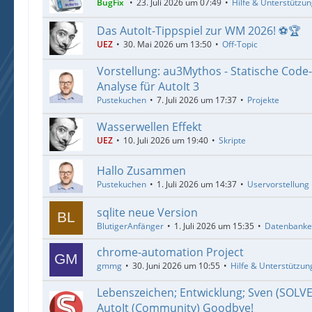
BugFix
23. Juli 2026 um 07:49
Hilfe & Unterstützu
Das AutoIt-Tippspiel zur WM 2026! ⚽🏆
UEZ
30. Mai 2026 um 13:50
Off-Topic
Vorstellung: au3Mythos - Statische Code
Analyse für AutoIt 3
Pustekuchen
7. Juli 2026 um 17:37
Projekte
Wasserwellen Effekt
UEZ
10. Juli 2026 um 19:40
Skripte
Hallo Zusammen
Pustekuchen
1. Juli 2026 um 14:37
Uservorstellung
sqlite neue Version
BlutigerAnfänger
1. Juli 2026 um 15:35
Datenbank
chrome-automation Project
gmmg
30. Juni 2026 um 10:55
Hilfe & Unterstützun
Lebenszeichen; Entwicklung; Sven (SOLV
AutoIt (Community) Goodbye!