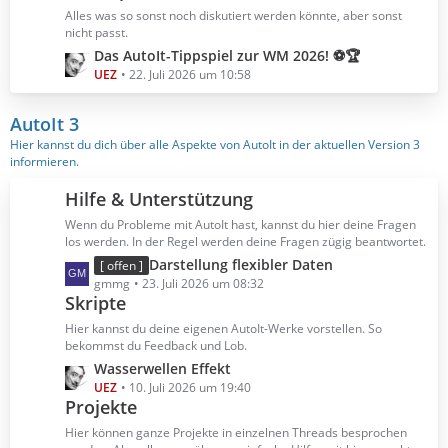
B
z
Alles was so sonst noch diskutiert werden könnte, aber sonst
e
t
nicht passt.
i
e
L
Das AutoIt-Tippspiel zur WM 2026! ⚽🏆
t
B
e
UEZ
22. Juli 2026 um 10:58
r
e
t
ä
i
z
AutoIt 3
g
t
t
Hier kannst du dich über alle Aspekte von AutoIt in der aktuellen Version 3
e
r
e
informieren.
ä
B
g
e
Hilfe & Unterstützung
e
i
Wenn du Probleme mit AutoIt hast, kannst du hier deine Fragen
t
los werden. In der Regel werden deine Fragen zügig beantwortet.
r
L
Darstellung flexibler Daten
[ offen ]
ä
e
gmmg
23. Juli 2026 um 08:32
g
Skripte
t
e
z
Hier kannst du deine eigenen AutoIt-Werke vorstellen. So
t
bekommst du Feedback und Lob.
e
L
Wasserwellen Effekt
B
e
UEZ
10. Juli 2026 um 19:40
e
Projekte
t
i
z
Hier können ganze Projekte in einzelnen Threads besprochen
t