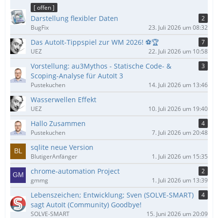
ä
[ offen ]
g
Darstellung flexibler Daten
2
e
BugFix
23. Juli 2026 um 08:32
Das AutoIt-Tippspiel zur WM 2026! ⚽🏆
7
UEZ
22. Juli 2026 um 10:58
Vorstellung: au3Mythos - Statische Code- &
3
Scoping-Analyse für AutoIt 3
Pustekuchen
14. Juli 2026 um 13:46
Wasserwellen Effekt
UEZ
10. Juli 2026 um 19:40
Hallo Zusammen
4
Pustekuchen
7. Juli 2026 um 20:48
sqlite neue Version
BlutigerAnfänger
1. Juli 2026 um 15:35
chrome-automation Project
2
gmmg
1. Juli 2026 um 13:39
Lebenszeichen; Entwicklung; Sven (SOLVE-SMART)
4
sagt AutoIt (Community) Goodbye!
SOLVE-SMART
15. Juni 2026 um 20:09