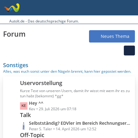
AutoIt.de - Das deutschsprachige Forum.
Forum
Neues Thema
Sonstiges
Alles, was euch sonst unter den Nägeln brennt, kann hier gepostet werden.
Uservorstellung
Kurze Text von unseren Usern, damit ihr wisst mit wem ihr es zu
tun habt (bekommt) *gg*
L
Hey ^^
e
Kev
29. Juli 2026 um 07:18
Talk
t
z
L
Selbstständig? EDVler im Bereich Rechnungserstellung?
t
e
Peter S. Taler
14. April 2026 um 12:52
e
Off-Topic
t