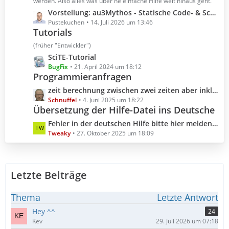
t
werden. Also alles was über ne einfache Hilfe weit hinaus geht.
r
e
L
Vorstellung: au3Mythos - Statische Code- & Scoping-Analyse für AutoIt 3
ä
B
e
Pustekuchen
14. Juli 2026 um 13:46
g
e
Tutorials
t
e
i
z
(früher "Entwickler")
t
t
L
SciTE-Tutorial
r
e
e
BugFix
21. April 2024 um 18:12
ä
B
Programmieranfragen
t
g
e
z
L
zeit berechnung zwischen zwei zeiten aber inklusive millisekunden
e
i
t
e
Schnuffel
4. Juni 2025 um 18:22
t
e
Übersetzung der Hilfe-Datei ins Deutsche
t
r
B
z
L
Fehler in der deutschen Hilfe bitte hier melden (Hilfedatei 3.3.18.0 2025.10.04)
ä
e
t
e
Tweaky
27. Oktober 2025 um 18:09
g
i
e
t
e
t
B
z
r
e
t
ä
i
Letzte Beiträge
e
g
t
B
e
r
e
Thema
Letzte Antwort
ä
i
Hey ^^
24
g
t
Kev
29. Juli 2026 um 07:18
e
r