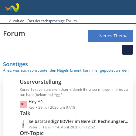
AutoIt.de - Das deutschsprachige Forum.
Forum
Neues Thema
Sonstiges
Alles, was euch sonst unter den Nägeln brennt, kann hier gepostet werden.
Uservorstellung
Kurze Text von unseren Usern, damit ihr wisst mit wem ihr es zu
tun habt (bekommt) *gg*
L
Hey ^^
e
Kev
29. Juli 2026 um 07:18
Talk
t
z
L
Selbstständig? EDVler im Bereich Rechnungserstellung?
t
e
Peter S. Taler
14. April 2026 um 12:52
e
Off-Topic
t