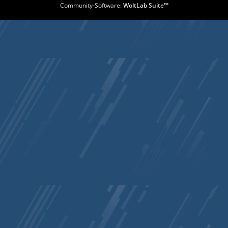
Community-Software:
WoltLab Suite™