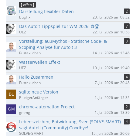
ä
[ offen ]
g
Darstellung flexibler Daten
2
e
BugFix
23. Juli 2026 um 08:32
Das AutoIt-Tippspiel zur WM 2026! ⚽🏆
7
UEZ
22. Juli 2026 um 10:58
Vorstellung: au3Mythos - Statische Code- &
3
Scoping-Analyse für AutoIt 3
Pustekuchen
14. Juli 2026 um 13:46
Wasserwellen Effekt
UEZ
10. Juli 2026 um 19:40
Hallo Zusammen
4
Pustekuchen
7. Juli 2026 um 20:48
sqlite neue Version
BlutigerAnfänger
1. Juli 2026 um 15:35
chrome-automation Project
2
gmmg
1. Juli 2026 um 13:39
Lebenszeichen; Entwicklung; Sven (SOLVE-SMART)
4
sagt AutoIt (Community) Goodbye!
SOLVE-SMART
15. Juni 2026 um 20:09