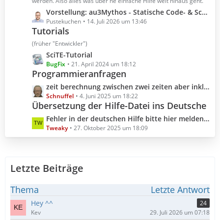
t
werden. Also alles was über ne einfache Hilfe weit hinaus geht.
r
e
L
Vorstellung: au3Mythos - Statische Code- & Scoping-Analyse für AutoIt 3
ä
B
e
Pustekuchen
14. Juli 2026 um 13:46
g
e
Tutorials
t
e
i
z
(früher "Entwickler")
t
t
L
SciTE-Tutorial
r
e
e
BugFix
21. April 2024 um 18:12
ä
B
Programmieranfragen
t
g
e
z
L
zeit berechnung zwischen zwei zeiten aber inklusive millisekunden
e
i
t
e
Schnuffel
4. Juni 2025 um 18:22
t
e
Übersetzung der Hilfe-Datei ins Deutsche
t
r
B
z
L
Fehler in der deutschen Hilfe bitte hier melden (Hilfedatei 3.3.18.0 2025.10.04)
ä
e
t
e
Tweaky
27. Oktober 2025 um 18:09
g
i
e
t
e
t
B
z
r
e
t
ä
i
Letzte Beiträge
e
g
t
B
e
r
e
Thema
Letzte Antwort
ä
i
Hey ^^
24
g
t
Kev
29. Juli 2026 um 07:18
e
r