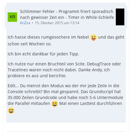
Schlimmer Fehler - Programm friert sporadisch
nach gewisser Zeit ein - Timer in While-Schleife
EndFunc   ;==>_GUICtrlHeader_GetItemText
KriZza
15. Oktober 2015 um 13:14
Ich hasse dieses rumgesochere im Nebel
und das geht
schon seit Wochen so.
Ich bin echt dankbar für jeden Tipp.
Ich nutze nur einen Bruchteil von Scite. DebugTrace oder
Tracelines waren noch nicht dabei. Danke Andy, ich
probiere es aus und berichte.
Edit... Du meinst den Modus wo der mir jede Zeile in die
Console schreibt? Bin mal gespannt. Das Grundscript hat
35.000 Zeilen Grundcode und habe noch 5-6 Untermodule
die Parallel mitlaufen
Mal einen Lasttest durchführen