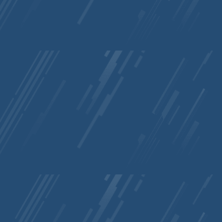
EndFunc   ;==>_FileReceive