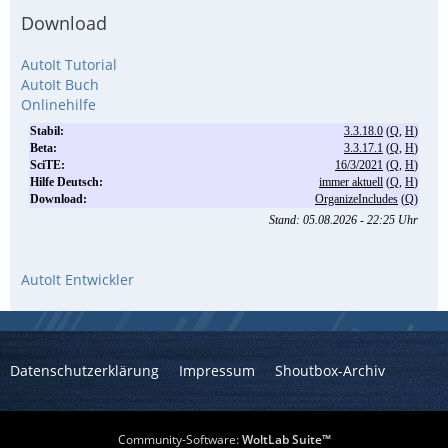
Download
AutoIt Tutorial
AutoIt Buch
Onlinehilfe
AutoIt Entwickler
Datenschutzerklärung
Impressum
Shoutbox-Archiv
Community-Software:
WoltLab Suite™