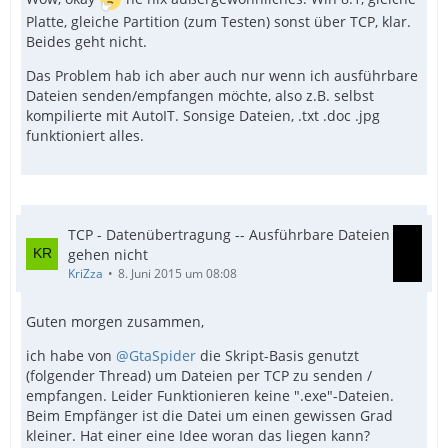
Platte, gleiche Partition (zum Testen) sonst über TCP, klar.
Beides geht nicht.
Das Problem hab ich aber auch nur wenn ich ausführbare
Dateien senden/empfangen möchte, also z.B. selbst
kompilierte mit AutoIT. Sonsige Dateien, .txt .doc .jpg
EndFunc ;==> _TCPFileRecv
funktioniert alles.
TCP - Datenübertragung -- Ausführbare Dateien
gehen nicht
KriZza
8. Juni 2015 um 08:08
Guten morgen zusammen,
ich habe von
@GtaSpider
die Skript-Basis genutzt
EndFunc ;==> _TCPFileSend
(folgender Thread) um Dateien per TCP zu senden /
empfangen. Leider Funktionieren keine ".exe"-Dateien.
Beim Empfänger ist die Datei um einen gewissen Grad
kleiner. Hat einer eine Idee woran das liegen kann?