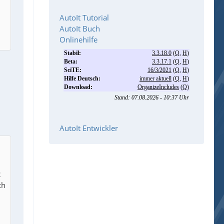
AutoIt Tutorial
AutoIt Buch
Onlinehilfe
AutoIt Entwickler
2
ch