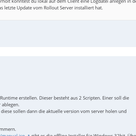
erholt könntest du lokal auf dem Client eine Logdatei anlegen in d
 letzte Update vom Rollout Server installiert hat.
untime erstellen. Dieser besteht aus 2 Scripten. Einer soll die
r ablegen.
nd diese sollen dann die aktuelle version vom server holen und
nummern.
/manual.jsp
gibt es die offline Installer für Windows 32bit. Übe