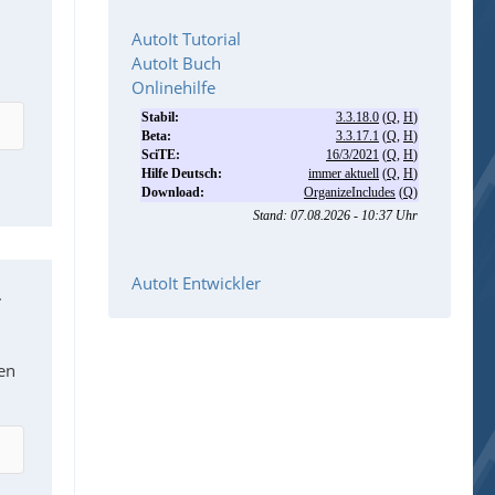
AutoIt Tutorial
AutoIt Buch
Onlinehilfe
AutoIt Entwickler
.
den