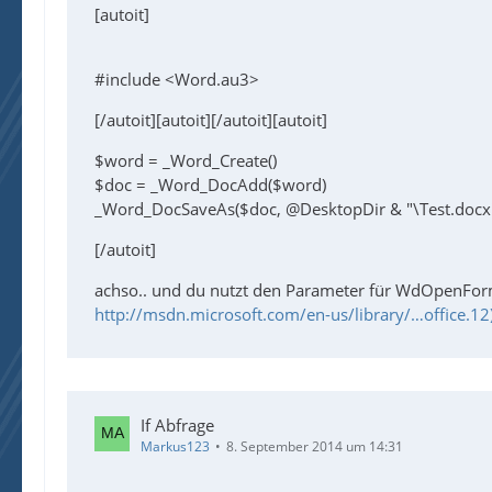
[autoit]
#include <Word.au3>
[/autoit][autoit][/autoit][autoit]
$word = _Word_Create()
$doc = _Word_DocAdd($word)
_Word_DocSaveAs($doc, @DesktopDir & "\Test.docx
[/autoit]
achso.. und du nutzt den Parameter für WdOpenFormat
http://msdn.microsoft.com/en-us/library/…office.12
If Abfrage
Markus123
8. September 2014 um 14:31