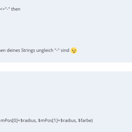
)<>"-" then
en deines Strings ungleich "-" sind
 $mPos[0]+$radius, $mPos[1]+$radius, $farbe)