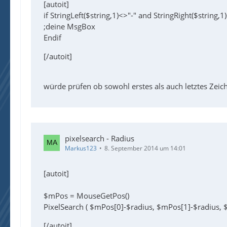
[autoit]
if StringLeft($string,1)<>"-" and StringRight($string,1
;deine MsgBox
Endif
[/autoit]
würde prüfen ob sowohl erstes als auch letztes Zeich
pixelsearch - Radius
Markus123
8. September 2014 um 14:01
[autoit]
$mPos = MouseGetPos()
PixelSearch ( $mPos[0]-$radius, $mPos[1]-$radius,
[/autoit]