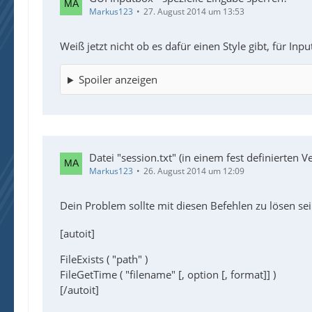
Markus123
27. August 2014 um 13:53
Weiß jetzt nicht ob es dafür einen Style gibt, für In
Spoiler anzeigen
Datei "session.txt" (in einem fest definierten
Markus123
26. August 2014 um 12:09
Dein Problem sollte mit diesen Befehlen zu lösen se
[autoit]
FileExists ( "path" )
FileGetTime ( "filename" [, option [, format]] )
[/autoit]